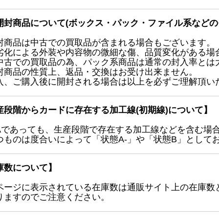
開封商品について(ボックス・パック・ファイル系などの
封商品は中古での買取品が含まれる場合もございます。
劣化による外装や内容物の微細な傷、品質変化がある場
中古での買取品の為、パック系商品は通常の封入率とは
封商品の性質上、返品・交換はお受け出来ません。
入、ご購入後に開封される場合は以上を必ずご理解頂い
産段階からカードに存在する加工線(初期線)について】
Aであっても、生産段階で存在する加工線などを含む場
つものは度合いによって「状態A-」や「状態B」として
庫数について】
ページに表示されている在庫数は通販サイト上の在庫数
りますのでご注意ください。