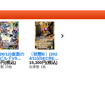
026/12)仮面の
〔状態B〕(202
(2024/11)仮面ラ
〔
(ビルドVSエ
4/11)(SECRET)
イダーレンゲル
4/
ルイラスト)
0円
(税込)
仮面ライダーレ
15,300円
(税込)
キングフォーム
980円
(税込)
仮
1
P】{CB30-
ンゲルキングフ
【XX】{CB31-X
ン
数 15枚
在庫数 1枚
在庫数 1枚
在
04}《多》
ォーム【XX-SE
X01}《黄》
ォ
C】{CB31-XX0
C
1}《黄》
1