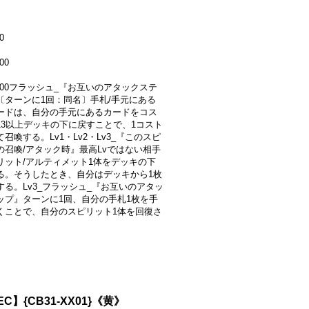
0
00
5000フラッシュ_『お互いのアタックステ
〔ターンに1回：同名〕手札/手元にある
ードは、自分の手元にあるカードをコス
13以上デッキの下に戻すことで、1コスト
召喚する。Lv1・Lv2・Lv3_『このスピ
の召喚/アタック時』最高Lvではない相手
リット/アルティメット1体をデッキの下
る。そうしたとき、自分はデッキから1枚
する。Lv3_フラッシュ_『お互いのアタッ
ップ』ターンに1回、自分の手札1枚を手
くことで、自分のスピリット1体を回復さ
C】{CB31-XX01}《黄》