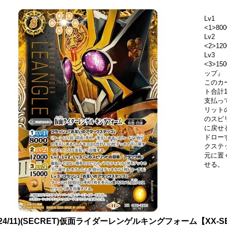
Lv1
<1>800
Lv2
<2>120
Lv3
<3>1
ップ』
このカ
ト合計
支払って
リット
のスピ
に戻せ
ドロー
クステ
元に置
せる。
024/11)(SECRET)仮面ライダーレンゲルキングフォーム【XX-SE