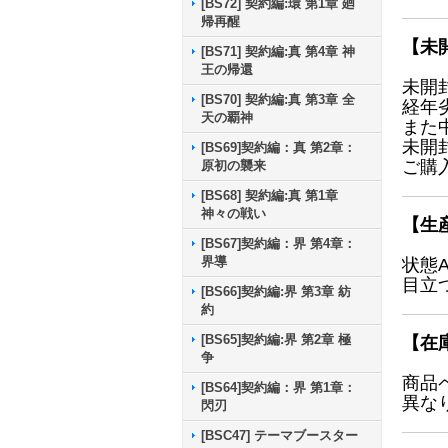
[BS72] 契約編:環 第1章 廻
帰再醒
【未
[BS71] 契約編:真 第4章 神
王の帰還
未開
[BS70] 契約編:真 第3章 全
経年
天の覇神
また
未開
[BS69]契約編：真 第2章：
ご購
原初の襲来
[BS68] 契約編:真 第1章
神々の戦い
【生
[BS67]契約編：界 第4章：
界導
状態
目立
[BS66]契約編:界 第3章 紡
約
[BS65]契約編:界 第2章 極
【在
争
商品
[BS64]契約編：界 第1章：
異な
閃刃
[BSC47] テーマブースター