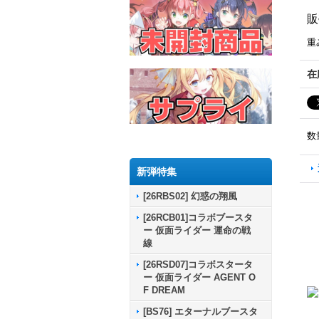
販
重
在
数
新弾特集
[26RBS02] 幻惑の翔風
[26RCB01]コラボブースタ
ー 仮面ライダー 運命の戦
線
[26RSD07]コラボスタータ
ー 仮面ライダー AGENT O
F DREAM
[BS76] エターナルブースタ