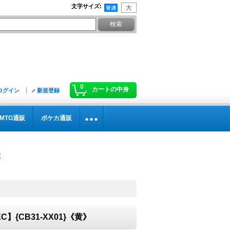
文字サイズ
:
0
カートの中身
ログイン
新規登録
MTG通販
ポケカ通販
C】{CB31-XX01}《黄》