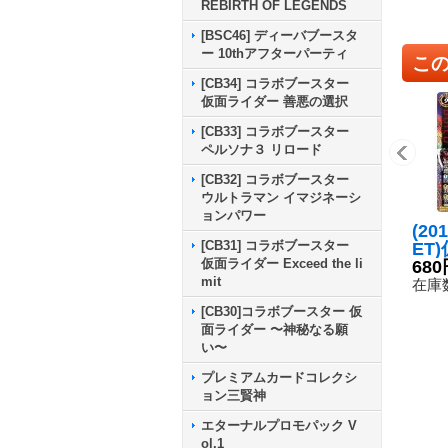
REBIRTH OF LEGENDS
[BSC46] ディーバブースタ
ー 10thアフターパーティ
こ
[CB34] コラボブースター
仮面ライダー 善悪の選択
[CB33] コラボブースター
ペルソナ３ リロード
[CB32] コラボブースター
ウルトラマン イマジネーシ
ョンパワー
(20
[CB31] コラボブースター
ET
仮面ライダー Exceed the li
ービ
680
mit
アス
在庫数
【X
[CB30]コラボブースター 仮
06-
面ライダー 〜神秘なる願
い〜
プレミアムカードコレクシ
ョン三賢神
エターナルプロモパック V
ol.1