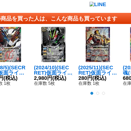
の商品を買った人は、こんな商品も買っています
18/5)(SECR
(2024/10)(SEC
(2025/11)(SEC
(2
)仮面ライダ
RET)仮面ライダ
RET)仮面ライダ
魂
ルドジーニ
円
(税込)
ータイクーン ブ
2,980円
(税込)
ーファイズブラ
280円
(税込)
ボ
68
フォーム
ジンソード【X-
スターフォーム
【C
 1枚
在庫数 5枚
在庫数 1枚
在庫
-SEC】{CB
SEC】{CB30-X
[3]【X-SEC】
CP
X06}《多》
03}《白》
{CB34-X02}
《多》