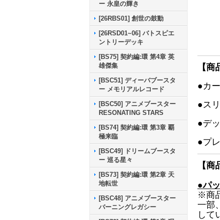
ー 永皇の輝き
[26RBS01] 創世の鼓動
[26RSD01~06] バトスピエ
ントリーデッキ
[BS75] 契約編:環 第4章 英
雄傑集
【商
[BSC51] ディーバブースタ
●カ
ー メモリアルレコード
●ス
[BSC50] アニメブースター
RESONATING STARS
●デ
[BS74] 契約編:環 第3章 覇
極来臨
●プ
[BSC49] ドリームブースタ
ー 巡る星々
【商
[BS73] 契約編:環 第2章 天
地転世
●パ
※商
[BSC48] アニメブースター
一部
バーニングレガシー
して