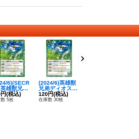
024/6)(SECR
(2024/6)英雄獣
(2019/6)英雄獣
(2
T)英雄獣兄弟
兄弟ディオスク
兄弟ディオスク
E
ィオスクーロ
0円
(税込)
ーロイ(Xレア仕
120円
(税込)
ーロイ【C】{B
120円
(税込)
リ
1
Xレア仕様/L
様/LM2024収録)
S49-033}《緑》
ア
数 5枚
在庫数 30枚
在庫数 36枚
在
024収録)【C
【C】{BS49-03
収
EC】{BS49-0
3}《緑》
C
}《緑》
《