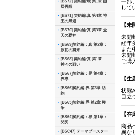
一部
[BS72] 契約編:環 第1章 廻
帰再醒
して
[BS71] 契約編:真 第4章 神
王の帰還
【未
[BS70] 契約編:真 第3章 全
天の覇神
未開
経年
[BS69]契約編：真 第2章：
また
原初の襲来
未開
[BS68] 契約編:真 第1章
ご購
神々の戦い
[BS67]契約編：界 第4章：
【生
界導
[BS66]契約編:界 第3章 紡
状態
約
目立
[BS65]契約編:界 第2章 極
争
【在
[BS64]契約編：界 第1章：
閃刃
商品
[BSC47] テーマブースター
異な