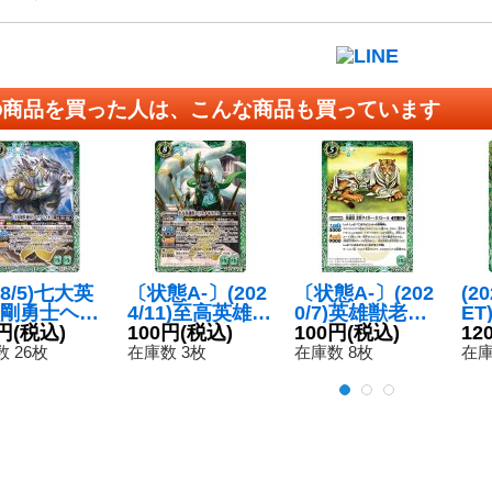
の商品を買った人は、こんな商品も買っています
18/5)七大英
〔状態A-〕(202
〔状態A-〕(202
(2
剛勇士ヘラ
4/11)至高英雄獣
0/7)英雄獣老将
E
レイオス
円
(税込)
トリスメギスト
100円
(税込)
タイガー・ネス
100円
(税込)
デ
12
{BS46-X0
ス【X】{BS69-
トール(BSC36
イ(
 26枚
在庫数 3枚
在庫数 8枚
在庫
《緑》
X04}《緑》
収録)【R】{BS
M2
44-033}《緑》
-S
33