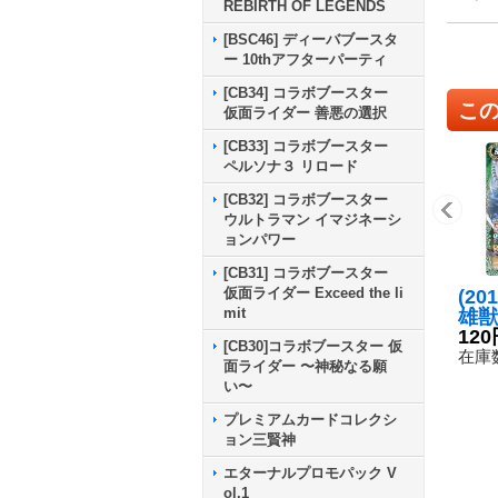
REBIRTH OF LEGENDS
[BSC46] ディーバブースタ
ー 10thアフターパーティ
[CB34] コラボブースター
こ
仮面ライダー 善悪の選択
[CB33] コラボブースター
ペルソナ３ リロード
[CB32] コラボブースター
ウルトラマン イマジネーシ
ョンパワー
[CB31] コラボブースター
仮面ライダー Exceed the li
(20
mit
雄獣
ク・
120
[CB30]コラボブースター 仮
【X】
在庫数
面ライダー 〜神秘なる願
3}
い〜
プレミアムカードコレクシ
ョン三賢神
エターナルプロモパック V
ol.1