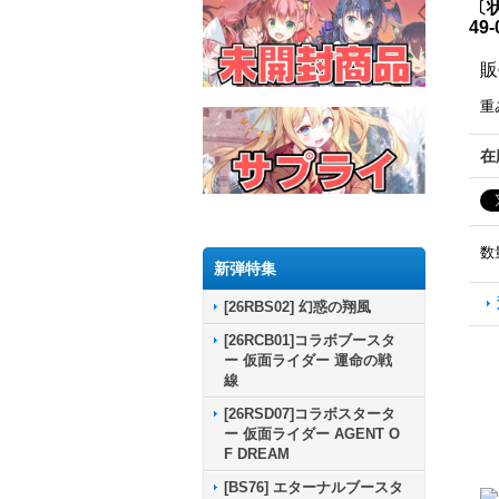
〔状
49
販
重
在
数
新弾特集
[26RBS02] 幻惑の翔風
[26RCB01]コラボブースタ
ー 仮面ライダー 運命の戦
線
[26RSD07]コラボスタータ
ー 仮面ライダー AGENT O
F DREAM
[BS76] エターナルブースタ