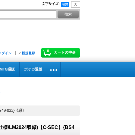
文字サイズ
:
0
カートの中身
ログイン
新規登録
MTG通販
ポケカ通販
49-033}《緑》
様/LM2024収録)【C-SEC】{BS4