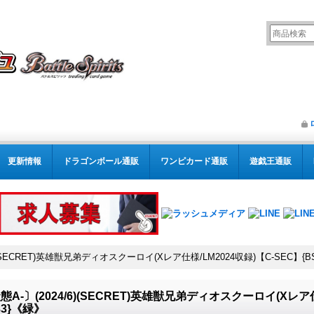
更新情報
ドラゴンボール通販
ワンピカード通販
遊戯王通販
)(SECRET)英雄獣兄弟ディオスクーロイ(Xレア仕様/LM2024収録)【C-SEC】{BS
態A-〕(2024/6)(SECRET)英雄獣兄弟ディオスクーロイ(Xレア仕
033}《緑》