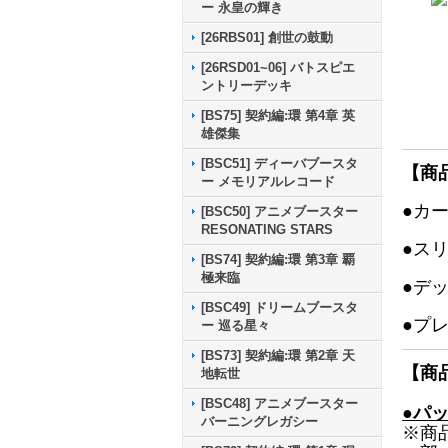
ー 永皇の輝き
[26RBS01] 創世の鼓動
[26RSD01~06] バトスピエ
ントリーデッキ
[BS75] 契約編:環 第4章 英
雄傑集
[BSC51] ディーバブースタ
【商
ー メモリアルレコード
●カ
[BSC50] アニメブースター
RESONATING STARS
●ス
[BS74] 契約編:環 第3章 覇
極来臨
●デ
[BSC49] ドリームブースタ
●プ
ー 巡る星々
[BS73] 契約編:環 第2章 天
【商
地転世
[BSC48] アニメブースター
●パ
バーニングレガシー
※商