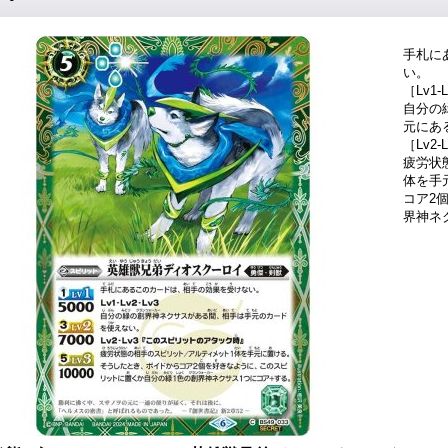
手札に
い。
［Lv1-L
自分の
元にあ
［Lv2
疲労状
体を手
コア2
界神ネ