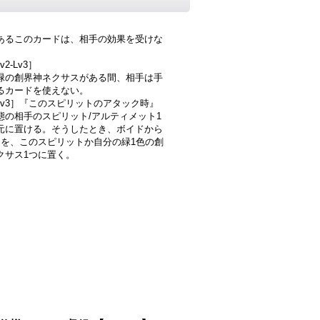
あるこのカードは、相手の効果を受けな
v2-Lv3］
緑の創界神ネクサスがある間、相手は手
るカードを使えない。
-Lv3］『このスピリットのアタック時』
態の相手のスピリット/アルティメット1
元に置ける。そうしたとき、ボイドから
個を、このスピリットか自分の緑1色の創
クサス1つに置く。