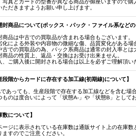
、写真とカードの型番が異なる商品が御座いますので購
いただきますようお願い申し上げます。
開封商品について(ボックス・パック・ファイル系などの
封商品は中古での買取品が含まれる場合もございます。
劣化による外装や内容物の微細な傷、品質変化がある場
中古での買取品の為、パック系商品は通常の封入率とは
封商品の性質上、返品・交換はお受け出来ません。
入、ご購入後に開封される場合は以上を必ずご理解頂い
産段階からカードに存在する加工線(初期線)について】
Aであっても、生産段階で存在する加工線などを含む場
つものは度合いによって「状態A-」や「状態B」として
庫数について】
ページに表示されている在庫数は通販サイト上の在庫数
りますのでご注意ください。