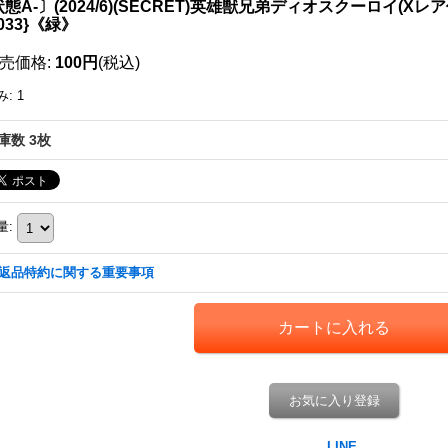
態A-〕(2024/6)(SECRET)英雄獣兄弟ディオスクーロイ(Xレア仕
-033}《緑》
売価格
:
100円
(税込)
み
:
1
庫数 3枚
量
:
返品特約に関する重要事項
お気に入り登録