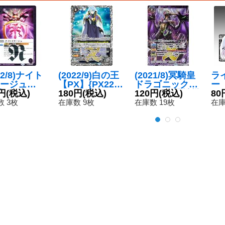
22/8)ナイト
(2022/9)白の王
(2021/8)冥騎皇
ラ
ージュ
【PX】{PX22-0
ドラゴニック・
ー
{SD60-00
円
(税込)
1}《白》
180円
(税込)
アーサー/翼神機
120円
(税込)
(
80
《紫》
グラン・ウォー
ド
 3枚
在庫数 9枚
在庫数 19枚
在庫
デン・ツヴァイ
【-
【転醒X】{SD6
ラ
0-TX01a/SD60-
TX01b}《白》