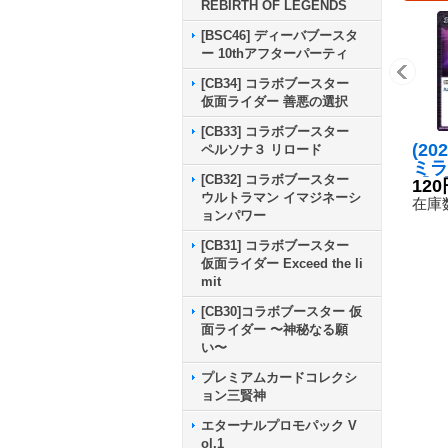
REBIRTH OF LEGENDS
[BSC46] ディーバブースタ
ー 10thアフターパーティ
[CB34] コラボブースター
仮面ライダー 善悪の選択
[CB33] コラボブースター
(20
ペルソナ３ リロード
ミラ
[CB32] コラボブースター
【R】
120
ウルトラマン イマジネーシ
8}
在庫数
ョンパワー
[CB31] コラボブースター
仮面ライダー Exceed the li
mit
[CB30]コラボブースター 仮
面ライダー 〜神秘なる願
い〜
プレミアムカードコレクシ
ョン三賢神
エターナルプロモパック V
ol.1