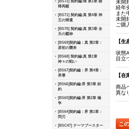
[BS72] 契約編:環 第1章 廻
未開
帰再醒
経年
また
[BS71] 契約編:真 第4章 神
未開
王の帰還
ご購
[BS70] 契約編:真 第3章 全
天の覇神
【生
[BS69]契約編：真 第2章：
原初の襲来
状態
[BS68] 契約編:真 第1章
目立
神々の戦い
[BS67]契約編：界 第4章：
【在
界導
[BS66]契約編:界 第3章 紡
商品
約
異な
[BS65]契約編:界 第2章 極
争
[BS64]契約編：界 第1章：
閃刃
こ
[BSC47] テーマブースター