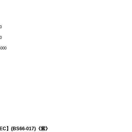
0
0
000
C】{BS66-017}《紫》