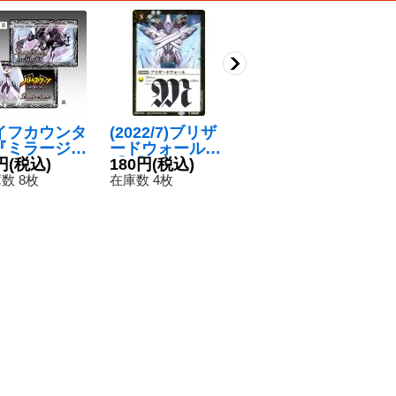
イフカウンタ
(2022/7)ブリザ
(2025/11)[機械
(
『ミラージュ
ードウォール
の少女]メティス
光
メンバーズカー
円
(税込)
【R】{SD01-03
180円
(税込)
【C】{CB33-06
50円
(税込)
ト
3
デザイン)』
9}《白》
1}《青》
ゴ
数 8枚
在庫数 4枚
在庫数 105枚
在
】{-}《サプ
ン
イ》
9