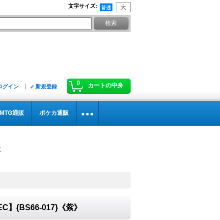
文字サイズ
:
0
カートの中身
ログイン
新規登録
MTG通販
ポケカ通販
C】{BS66-017}《紫》