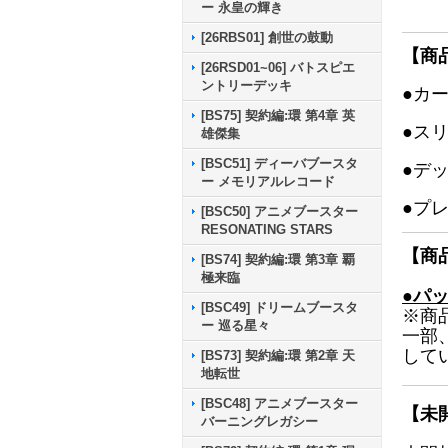
ー 永皇の輝き
[26RBS01] 創世の鼓動
【商
[26RSD01~06] バトスピエ
ントリーデッキ
●カ
[BS75] 契約編:環 第4章 英
●ス
雄傑集
[BSC51] ディーバブースタ
●デ
ー メモリアルレコード
●プ
[BSC50] アニメブースター
RESONATING STARS
【商
[BS74] 契約編:環 第3章 覇
極来臨
●パ
[BSC49] ドリームブースタ
※商
ー 巡る星々
一部
して
[BS73] 契約編:環 第2章 天
地転世
[BSC48] アニメブースター
【未
バーニングレガシー