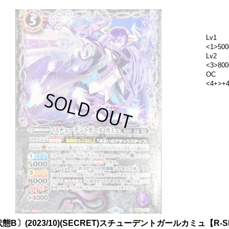
Lv1
<1>500
Lv2
<3>800
OC
<4+>+4
態B〕(2023/10)(SECRET)スチューデントガールカミュ【R-SE