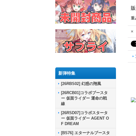
販
重
×
新弾特集
[26RBS02] 幻惑の翔風
[26RCB01]コラボブースタ
ー 仮面ライダー 運命の戦
線
[26RSD07]コラボスタータ
ー 仮面ライダー AGENT O
F DREAM
[BS76] エターナルブースタ