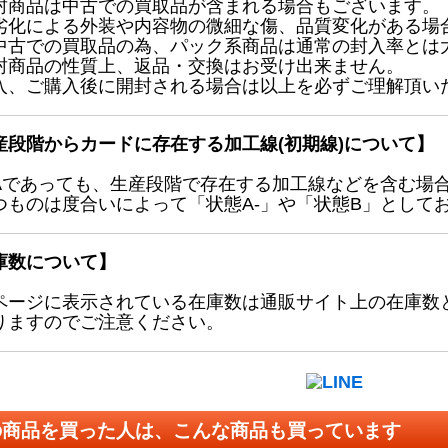
封商品は中古での買取品が含まれる場合もございます。
劣化による外装や内容物の微細な傷、品質変化がある場
中古での買取品の為、パック系商品は通常の封入率とは
封商品の性質上、返品・交換はお受け出来ません。
入、ご購入後に開封される場合は以上を必ずご理解頂い
産段階からカードに存在する加工線(初期線)について】
Aであっても、生産段階で存在する加工線などを含む場
つものは度合いによって「状態A-」や「状態B」として
庫数について】
ページに表示されている在庫数は通販サイト上の在庫数
りますのでご注意ください。
の商品を買った人は、こんな商品も買っています