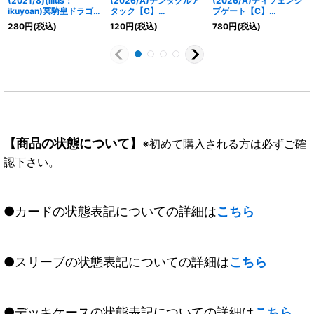
(2021/8)(illus：
(2026/A)テンタクルア
(2026/A)ディフェンシ
ikuyoan)冥騎皇ドラゴニ
タック【C】
ブゲート【C】
ック・アーサー/翼神機
{26RSD03-014}《緑》
{26RSD04-014}《白》
280
円
(税込)
120
円
(税込)
780
円
(税込)
グラン・ウォーデン・ツ
ヴァイ【転醒X】
{SD60-TX01a/SD60-
TX01b}《白》
【商品の状態について】
※初めて購入される方は必ずご確
認下さい。
●カードの状態表記についての詳細は
こちら
●スリーブの状態表記についての詳細は
こちら
●デッキケースの状態表記についての詳細は
こちら