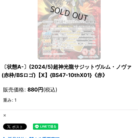
〔状態A-〕(2024/5)超神光龍サジットヴルム・ノヴァ
(赤枠/BSロゴ)【X】{BS47-10thX01}《赤》
販売価格
:
880
円
(税込)
重み
:
1
×