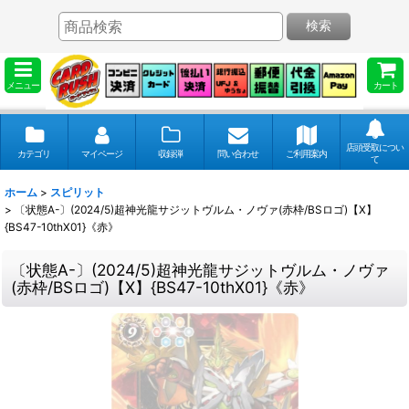
検索
メニュー
カート
店頭受取につい
カテゴリ
マイページ
収録弾
問い合わせ
ご利用案内
て
ホーム
>
スピリット
>
〔状態A-〕(2024/5)超神光龍サジットヴルム・ノヴァ(赤枠/BSロゴ)【X】
{BS47-10thX01}《赤》
〔状態A-〕(2024/5)超神光龍サジットヴルム・ノヴァ
(赤枠/BSロゴ)【X】{BS47-10thX01}《赤》