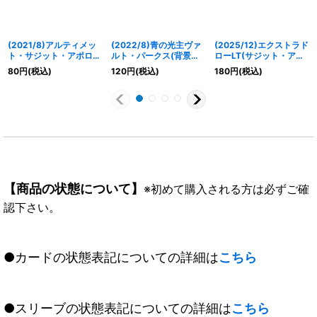
(2021/8)アルティメッ
(2022/8)青の光主ヴァ
(2025/12)エクストラド
ト・サジット・アポロド
ルト・パークス(背景ス
ローLT(サジット・アポ
ラゴン・エピタフ
ピリット)【P】{PX21-
ロドラゴン&アルティメ
80
円
(税込)
120
円
(税込)
180
円
(税込)
(BSC38収録)【X】
03}《青》
ット・ムゲンドラゴンイ
{P18-05}《多》
ラスト)【C】{BSC45-
094}《赤》
【商品の状態について】
※初めて購入される方は必ずご確
認下さい。
●カードの状態表記についての詳細は
こちら
●スリーブの状態表記についての詳細は
こちら