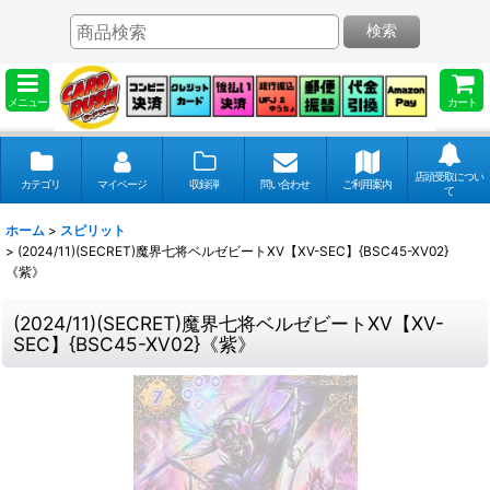
検索
メニュー
カート
店頭受取につい
カテゴリ
マイページ
収録弾
問い合わせ
ご利用案内
て
ホーム
>
スピリット
>
(2024/11)(SECRET)魔界七将ベルゼビートXV【XV-SEC】{BSC45-XV02}
《紫》
(2024/11)(SECRET)魔界七将ベルゼビートXV【XV-
SEC】{BSC45-XV02}《紫》