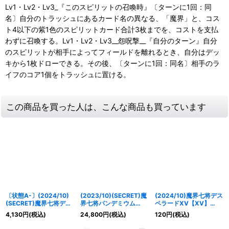
Lv1・Lv2・Lv3_『このスピリットの召喚時』〔ターンに1回：同
名〕自分のトラッシュにあるカード名の異なる、「魔界」と、コス
ト4以下の紫1色のスピリットカード合計3枚までを、コストを支払
わずに召喚する。Lv1・Lv2・Lv3__怨呪撃__『自分のターン』自分
のスピリットが相手によってフィールドを離れるとき、自分はデッ
キから1枚ドローできる。その後、〔ターンに1回：同名〕相手のラ
イフのコア1個をトラッシュに置ける。
この商品を買った人は、こんな商品も買っています
〔状態A-〕(2024/10)
(2023/10)(SECRET)魔
(2024/10)魔界七将デス
(SECRET)魔界七将デス
界七将パンデミウム
ペラードXV【XV】
ペラードXV【XV-
XV【XV-SEC】{BS65-
{BS67-XV01}《紫》
4,130
円
(税込)
24,800
円
(税込)
120
円
(税込)
SEC】{BS67-XV01}
XV02}《紫》
《紫》