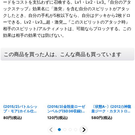
ードをコストを支払わずに召喚する。Lv1・Lv2・Lv3_『自分のアタ
ックステップ』効果名に「激突」を含む自分のスピリットがアタッ
クしたとき、自分の手札が5枚以下なら、自分はデッキから2枚ドロ
ーできる。Lv2・Lv3__超・激突__『このスピリットのアタック時』
相手のスピリット/アルティメットは、可能ならブロックする。この
効果は相手の効果では防げない。
この商品を買った人は、こんな商品も買っています
(2015/2)バトルシッ
(2016/3)金殻皇ローゼ
〔状態A-〕(2012/)神龍
プ・モア(ホイル仕
ンベルグ(SD36収録)
皇ジーク・カタストロフ
様/SD32収録)【U】
【M】{BS27-024}
ドラゴン【X】{X001}
80
円
(税込)
120
円
(税込)
580
円
(税込)
{P14-29}《白》
《緑》
《赤》