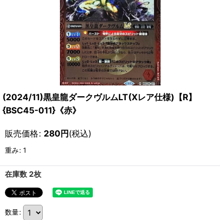
(2024/11)黒皇龍ダークヴルムLT(Xレア仕様)【R】
{BSC45-011}《赤》
販売価格
:
280
円
(税込)
重み
:
1
在庫数 2枚
数量
: