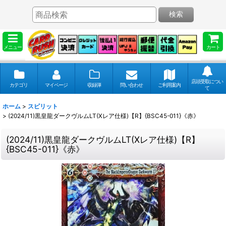
検索
メニュー
カート
店頭受取につい
カテゴリ
マイページ
収録弾
問い合わせ
ご利用案内
て
ホーム
>
スピリット
>
(2024/11)黒皇龍ダークヴルムLT(Xレア仕様)【R】{BSC45-011}《赤》
(2024/11)黒皇龍ダークヴルムLT(Xレア仕様)【R】
{BSC45-011}《赤》