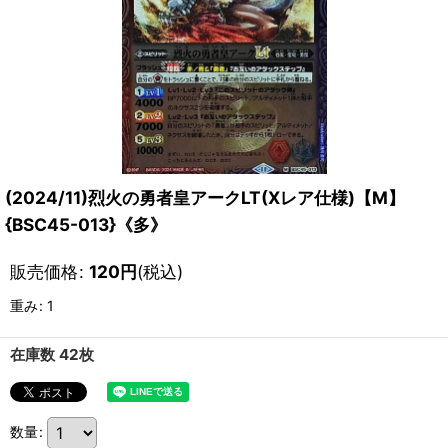
(2024/11)烈火の勇者皇アークLT(Xレア仕様)【M】
{BSC45-013}《多》
販売価格
:
120
円
(税込)
重み
:
1
在庫数 42枚
数量
: