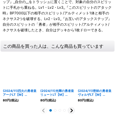
ップ』_自分の__をトラッシュに置くことで、対象の自分のスピリッ
トに手札から重ねる。Lv1・Lv2・Lv3_『このスピリットのアタック
時』BP7000以下の相手のスピリット/アルティメット1体と相手の
ネクサス2つを破壊する。Lv2・Lv3_『お互いのアタックステップ』
自分のスピリットの「勇者」が相手のスピリット/アルティメット/
ネクサスを破壊したとき、自分はデッキから1枚ドローできる。
この商品を買った人は、こんな商品も買っています
(2024/11)烈火の勇者皇
(2024/11)光輝の勇者皇
(2024/11)密林の勇者皇
アークLT【M】
リュートLT【M】
ヴォルザLT【M】
{BSC45-013}《多》
{BSC45-070}《多》
{BSC45-043}《多》
80
円
(税込)
80
円
(税込)
80
円
(税込)