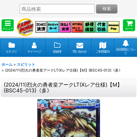
検索
メニュー
カート
店頭受取につい
カテゴリ
マイページ
収録弾
問い合わせ
ご利用案内
て
ホーム
>
スピリット
>
(2024/11)烈火の勇者皇アークLT(Xレア仕様)【M】{BSC45-013}《多》
(2024/11)烈火の勇者皇アークLT(Xレア仕様)【M】
{BSC45-013}《多》