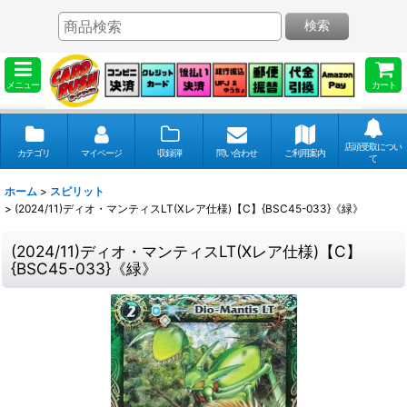
検索
メニュー
カート
店頭受取につい
カテゴリ
マイページ
収録弾
問い合わせ
ご利用案内
て
ホーム
>
スピリット
>
(2024/11)ディオ・マンティスLT(Xレア仕様)【C】{BSC45-033}《緑》
(2024/11)ディオ・マンティスLT(Xレア仕様)【C】
{BSC45-033}《緑》