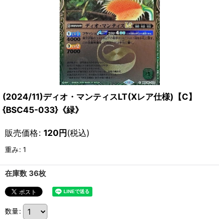
(2024/11)ディオ・マンティスLT(Xレア仕様)【C】
{BSC45-033}《緑》
販売価格
:
120
円
(税込)
重み
:
1
在庫数 36枚
数量
: