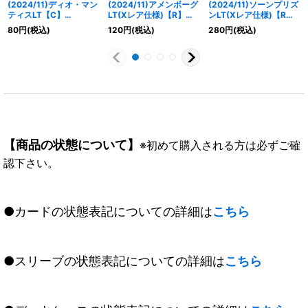
(2024/11)ディオ・マン
(2024/11)アメンボーグ
(2024/11)ソーンプリズ
ティスLT【C】
LT(Xレア仕様)【R】
ンLT(Xレア仕様)【R】
{BSC45-033}《緑》
{BSC45-031}《緑》
{BSC45-097}《緑》
80
円
(税込)
120
円
(税込)
280
円
(税込)
【商品の状態について】
※初めて購入される方は必ずご確
認下さい。
●カードの状態表記についての詳細は
こちら
●スリーブの状態表記についての詳細は
こちら