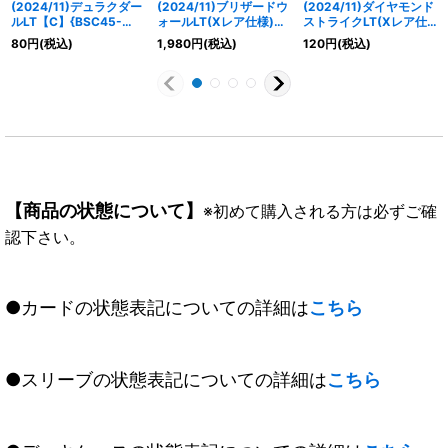
(2024/11)デュラクダー
(2024/11)ブリザードウ
(2024/11)ダイヤモンド
ルLT【C】{BSC45-
ォールLT(Xレア仕様)
ストライクLT(Xレア仕
049}《白》
【R】{BSC45-099}
様)【C】{BSC45-098}
80
円
(税込)
1,980
円
(税込)
120
円
(税込)
《白》
《白》
【商品の状態について】
※初めて購入される方は必ずご確
認下さい。
●カードの状態表記についての詳細は
こちら
●スリーブの状態表記についての詳細は
こちら