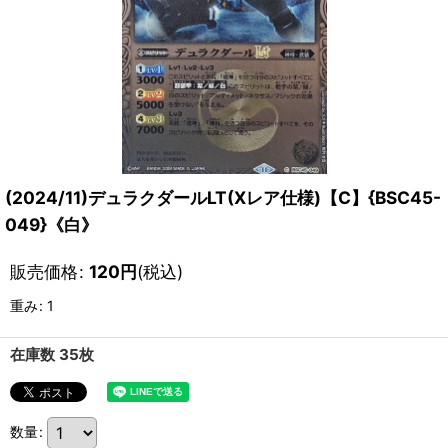
(2024/11)デュラクダールLT(Xレア仕様)【C】{BSC45-
049}《白》
販売価格
:
120
円
(税込)
重み
:
1
在庫数 35枚
数量
: