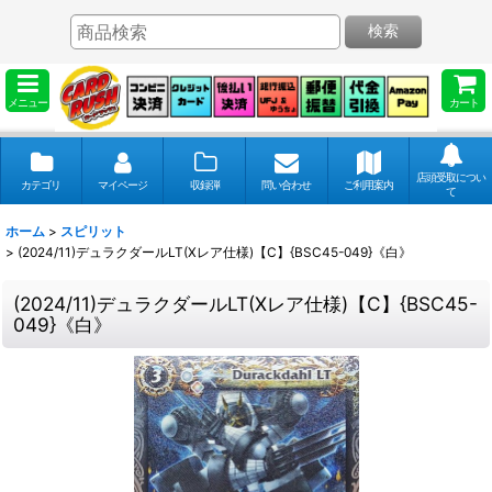
検索
メニュー
カート
店頭受取につい
カテゴリ
マイページ
収録弾
問い合わせ
ご利用案内
て
ホーム
>
スピリット
>
(2024/11)デュラクダールLT(Xレア仕様)【C】{BSC45-049}《白》
(2024/11)デュラクダールLT(Xレア仕様)【C】{BSC45-
049}《白》