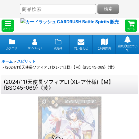
検索
メニュー
カート
店頭受取につい
カテゴリ
マイページ
収録弾
問い合わせ
ご利用案内
て
ホーム
>
スピリット
>
(2024/11)天使長ソフィアLT(Xレア仕様)【M】{BSC45-069}《黄》
(2024/11)天使長ソフィアLT(Xレア仕様)【M】
{BSC45-069}《黄》