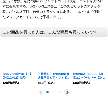
霊」/「想獣」を持つ黄のスピリットカード1枚を、コストを支払わ
ずに召喚できる。Lv2・Lv3__光芒__『このスピリットのアタック
時』バトル終了時、自分のトラッシュにある、このバトルで使用し
たマジックカードすべては手札に戻る。
この商品を買った人は、こんな商品も買っています
(2022/9)緑の姫【P】
〔状態A-〕(2023/9)魔
(2026/A)(SECRET)再
{PX22-02}《緑》
方数学者ピア・フィボナ
雷エンバーミマー【X-
ッチ【M】{BS63-062}
SEC】{26RBS01-X15}
120
円
(税込)
450
円
(税込)
580
円
(税込)
《黄》
《黄》