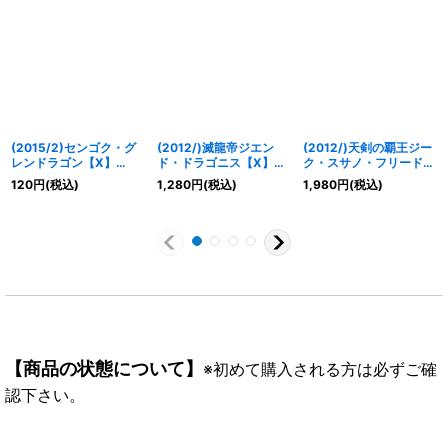
(2015/2)センゴク・グ
(2012/)滅龍帝ジエン
(2012/)天剣の覇王ジー
レンドラゴン【X】
ド・ドラゴニス【X】
ク・スサノ・フリード
{SD29-X01}《赤》
{BS20-X01}《赤》
【X】{BS17-X01}
120
円
(税込)
1,280
円
(税込)
1,980
円
(税込)
《赤》
【商品の状態について】
※初めて購入される方は必ずご確
認下さい。