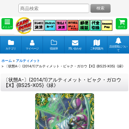
検索
メニュー
カート
店頭受取につい
カテゴリ
マイページ
収録弾
問い合わせ
ご利用案内
て
ホーム
>
アルティメット
>
〔状態A-〕(2014/1)アルティメット・ビャク・ガロウ【X】{BS25-X05}《緑》
〔状態A-〕(2014/1)アルティメット・ビャク・ガロウ
【X】{BS25-X05}《緑》