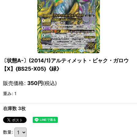
〔状態A-〕(2014/1)アルティメット・ビャク・ガロウ
【X】{BS25-X05}《緑》
販売価格
:
350
円
(税込)
重み
:
1
在庫数 3枚
数量
: