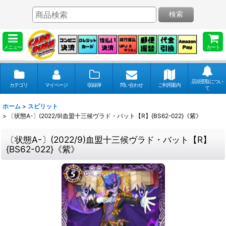
検索
メニュー
カート
店頭受取につい
カテゴリ
マイページ
収録弾
問い合わせ
ご利用案内
て
ホーム
>
スピリット
>
〔状態A-〕(2022/9)血盟十三候ヴラド・バット【R】{BS62-022}《紫》
〔状態A-〕(2022/9)血盟十三候ヴラド・バット【R】
{BS62-022}《紫》