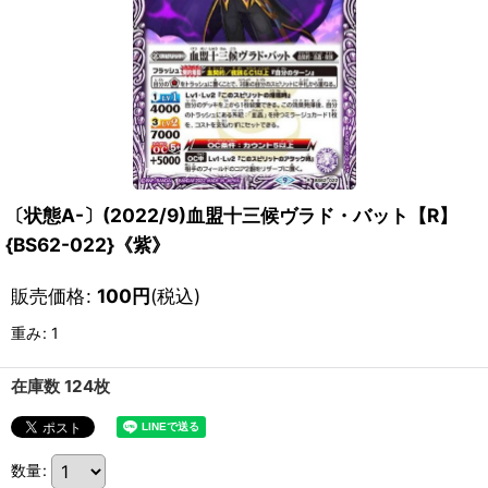
〔状態A-〕(2022/9)血盟十三候ヴラド・バット【R】
{BS62-022}《紫》
販売価格
:
100
円
(税込)
重み
:
1
在庫数 124枚
数量
: