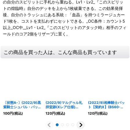
の自分のスピリットに手札から重ねる。Lv1・Lv2_『このスピリッ
トの煌臨時』自分のデッキを上から1枚破棄できる。この効果発揮
後、自分のトラッシュにある系統：「血晶」を持つミラージュカー
ド1枚を、コストを支払わずにセットできる。_OC条件：カウント5
以上_OC中__Lv1・Lv2_『このスピリットのアタック時』相手のフィ
ールドのコア2個をリザーブに置く。
この商品を買った人は、こんな商品も買っています
〔状態A-〕(2022/9)黒
(2022/9)マルグゥル礼
(2022/9)相棒騎士バッ
紫騎士シュバル・バット
拝堂跡(Xレア仕様)
ト【契約X】{BS60-
【X】{BS60-X02}
【C】{BS60-076}
CX02}《紫》
100
円
(税込)
120
円
(税込)
120
円
(税込)
《紫》
《紫》