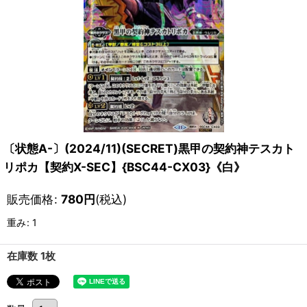
〔状態A-〕(2024/11)(SECRET)黒甲の契約神テスカト
リポカ【契約X-SEC】{BSC44-CX03}《白》
販売価格
:
780
円
(税込)
重み
:
1
在庫数 1枚