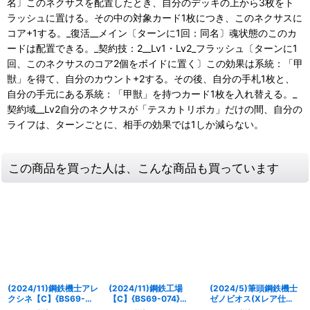
名〕このネクサスを配置したとき、自分のデッキの上から3枚をト
ラッシュに置ける。その中の対象カード1枚につき、このネクサスに
コア+1する。_復活__メイン〔ターンに1回：同名〕魂状態のこのカ
ードは配置できる。_契約技：2__Lv1・Lv2_フラッシュ〔ターンに1
回、このネクサスのコア2個をボイドに置く〕この効果は系統：「甲
獣」を得て、自分のカウント+2する。その後、自分の手札1枚と、
自分の手元にある系統：「甲獣」を持つカード1枚を入れ替える。_
契約域__Lv2自分のネクサスが「テスカトリポカ」だけの間、自分の
ライフは、ターンごとに、相手の効果では1しか減らない。
この商品を買った人は、こんな商品も買っています
(2024/11)鋼鉄機士アレ
(2024/11)鋼鉄工場
(2024/5)筆頭鋼鉄機士
クシネ【C】{BS69-
【C】{BS69-074}
ゼノビオス(Xレア仕
040}《白》
《白》
様/LM2024収録)【M】