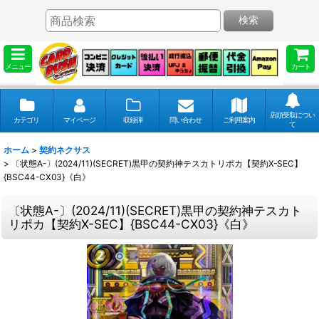
検索
メニュー
カート
店頭受取につい
カテゴリ
マイページ
収録弾
問い合わせ
ご利用案内
て
ホーム
>
契約ネクサス
>
〔状態A-〕(2024/11)(SECRET)黒甲の契約神テスカトリポカ【契約X-SEC】
{BSC44-CX03}《白》
〔状態A-〕(2024/11)(SECRET)黒甲の契約神テスカト
リポカ【契約X-SEC】{BSC44-CX03}《白》