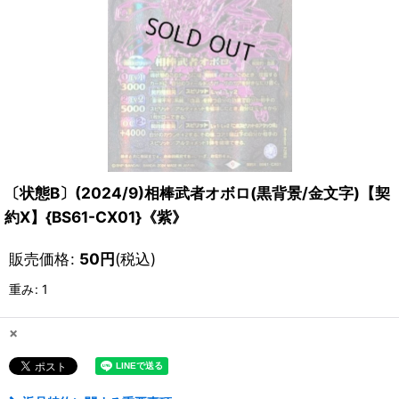
〔状態B〕(2024/9)相棒武者オボロ(黒背景/金文字)【契
約X】{BS61-CX01}《紫》
販売価格
:
50
円
(税込)
重み
:
1
×