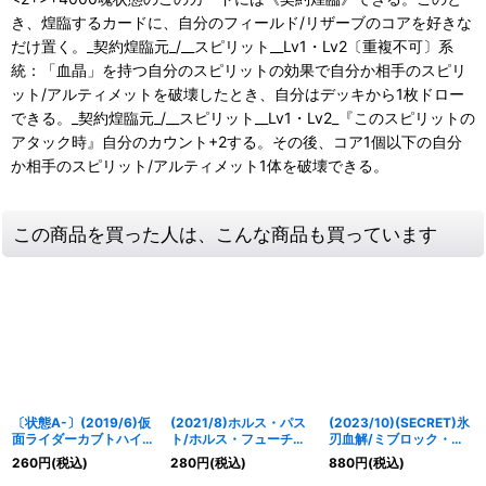
き、煌臨するカードに、自分のフィールド/リザーブのコアを好きな
だけ置く。_契約煌臨元_/__スピリット__Lv1・Lv2〔重複不可〕系
統：「血晶」を持つ自分のスピリットの効果で自分か相手のスピリ
ット/アルティメットを破壊したとき、自分はデッキから1枚ドロー
できる。_契約煌臨元_/__スピリット__Lv1・Lv2_『このスピリットの
アタック時』自分のカウント+2する。その後、コア1個以下の自分
か相手のスピリット/アルティメット1体を破壊できる。
この商品を買った人は、こんな商品も買っています
〔状態A-〕(2019/6)仮
(2021/8)ホルス・パス
(2023/10)(SECRET)氷
面ライダーカブトハイパ
ト/ホルス・フューチャ
刃血解/ミブロック・バ
ーフォーム【X】
ー【CP】{BS57-
ラガン・オリジン
260
円
(税込)
280
円
(税込)
880
円
(税込)
{CB09-X01}《赤》
TCP07a/BS57-
(BSC41収録)【転醒X-