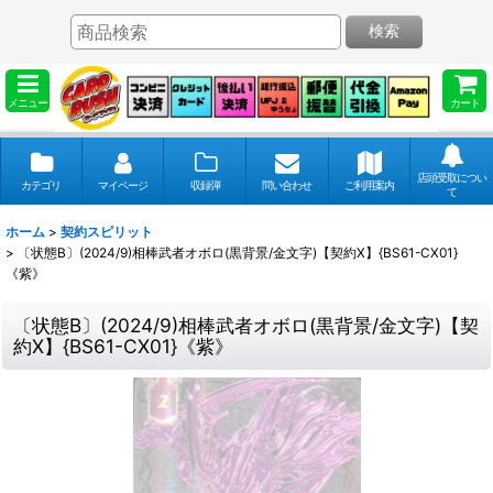
検索
メニュー
カート
店頭受取につい
カテゴリ
マイページ
収録弾
問い合わせ
ご利用案内
て
ホーム
>
契約スピリット
>
〔状態B〕(2024/9)相棒武者オボロ(黒背景/金文字)【契約X】{BS61-CX01}
《紫》
〔状態B〕(2024/9)相棒武者オボロ(黒背景/金文字)【契
約X】{BS61-CX01}《紫》