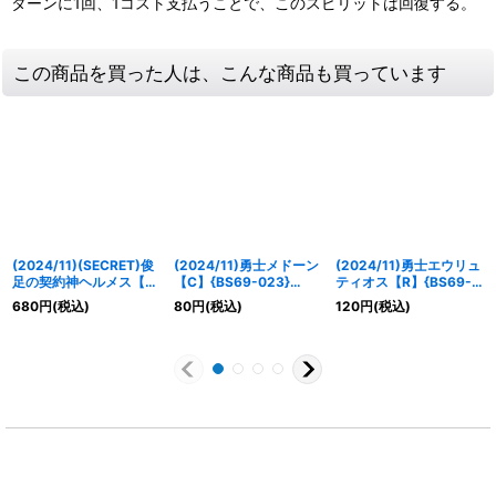
ターンに1回、1コスト支払うことで、このスピリットは回復する。
この商品を買った人は、こんな商品も買っています
(2024/11)(SECRET)俊
(2024/11)勇士メドーン
(2024/11)勇士エウリュ
足の契約神ヘルメス【契
【C】{BS69-023}
ティオス【R】{BS69-
約X-SEC】{BS69-
《緑》
025}《緑》
680
円
(税込)
80
円
(税込)
120
円
(税込)
CX02}《緑》