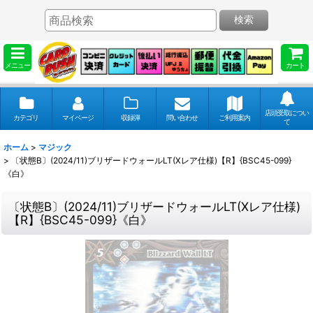
検索
メニュー
カート
店頭受取につい
カテゴリ
マイページ
収録弾
問い合わせ
ご利用案内
て
ホーム
>
マジック
>
〔状態B〕(2024/11)ブリザードウォールLT(Xレア仕様)【R】{BSC45-099}
《白》
〔状態B〕(2024/11)ブリザードウォールLT(Xレア仕様)
【R】{BSC45-099}《白》