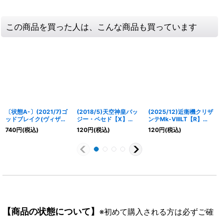
この商品を買った人は、こんな商品も買っています
〔状態A-〕(2021/7)ゴ
(2018/5)天空神皇バッ
(2025/12)近衛機クリザ
ッドブレイク(ヴィザル
ジー・ペセド【X】
ンテMk-VIIILT【R】
ガ・ベラジオイラスト)
{SD47-X01}《緑》
{BSC50-013}《白》
740
円
(税込)
120
円
(税込)
120
円
(税込)
【X】{BS52-X09}
《多》
【商品の状態について】
※初めて購入される方は必ずご確