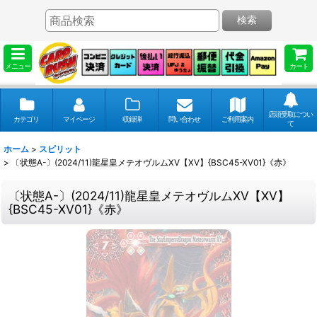
検索
メニュー
カート
店頭受取につい
カテゴリ
マイページ
収録弾
問い合わせ
ご利用案内
て
ホーム
>
スピリット
>
〔状態A-〕(2024/11)龍星皇メテオヴルムXV【XV】{BSC45-XV01}《赤》
〔状態A-〕(2024/11)龍星皇メテオヴルムXV【XV】
{BSC45-XV01}《赤》