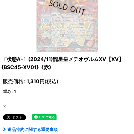
〔状態A-〕(2024/11)龍星皇メテオヴルムXV【XV】
{BSC45-XV01}《赤》
販売価格
:
1,310
円
(税込)
重み
:
1
×
返品特約に関する重要事項