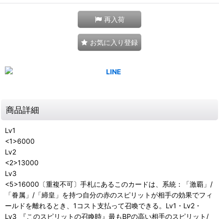
再入荷
お気に入り登録
商品詳細
Lv1
<1>6000
Lv2
<2>13000
Lv3
<5>16000〔重複不可〕手札にあるこのカードは、系統：「激覇」/
「眷属」/「締皇」を持つ自分の赤のスピリットが相手の効果でフィ
ールドを離れるとき、1コスト支払って召喚できる。Lv1・Lv2・
Lv3_『このスピリットの召喚時』最もBPの高い相手のスピリット/