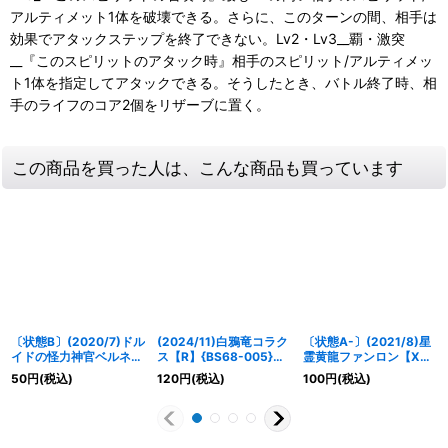
アルティメット1体を破壊できる。さらに、このターンの間、相手は
効果でアタックステップを終了できない。Lv2・Lv3__覇・激突
__『このスピリットのアタック時』相手のスピリット/アルティメッ
ト1体を指定してアタックできる。そうしたとき、バトル終了時、相
手のライフのコア2個をリザーブに置く。
この商品を買った人は、こんな商品も買っています
〔状態B〕(2020/7)ドル
(2024/11)白鴉竜コラク
〔状態A-〕(2021/8)星
イドの怪力神官ベルネリ
ス【R】{BS68-005}
霊黄龍ファンロン【X】
タ【M】{BS53-053}
《赤》
{BS57-X07}《黄》
50
円
(税込)
120
円
(税込)
100
円
(税込)
《黄》