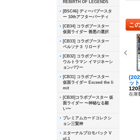
REBIRTH OF LEGENDS
[BSC46] ディーバブースタ
ー 10thアフターパーティ
こ
[CB34] コラボブースター
仮面ライダー 善悪の選択
[CB33] コラボブースター
ペルソナ３ リロード
[CB32] コラボブースター
ウルトラマン イマジネーシ
ョンパワー
(20
[CB31] コラボブースター
ット
仮面ライダー Exceed the li
(X
120
mit
02
在庫数
[CB30]コラボブースター 仮
{BS
面ライダー 〜神秘なる願
《白
い〜
プレミアムカードコレクシ
ョン三賢神
エターナルプロモパック V
ol.1