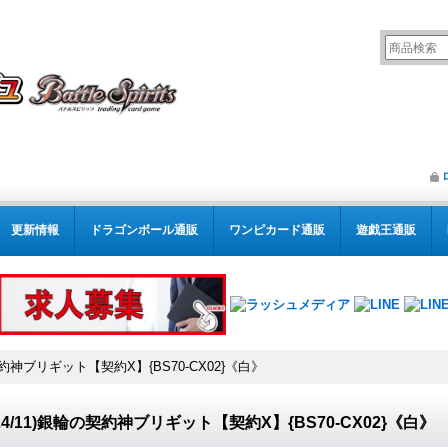
更新情報
ドラゴンボール通販
ワンピカード通販
遊戯王通販
の契約神ブリギット【契約X】{BS70-CX02}《白》
024/11)銀輪の契約神ブリギット【契約X】{BS70-CX02}《白》