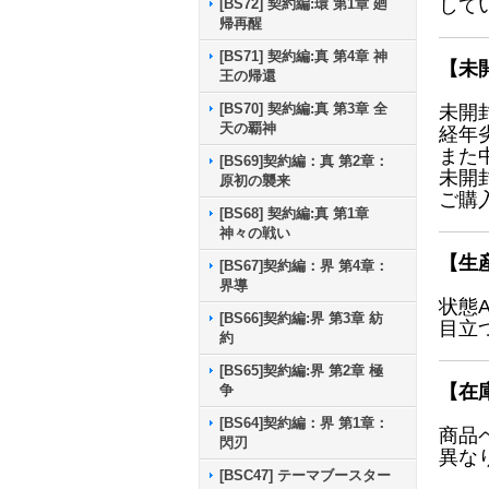
して
[BS72] 契約編:環 第1章 廻
帰再醒
[BS71] 契約編:真 第4章 神
【未
王の帰還
[BS70] 契約編:真 第3章 全
未開
天の覇神
経年
また
[BS69]契約編：真 第2章：
未開
原初の襲来
ご購
[BS68] 契約編:真 第1章
神々の戦い
【生
[BS67]契約編：界 第4章：
界導
状態
[BS66]契約編:界 第3章 紡
目立
約
[BS65]契約編:界 第2章 極
【在
争
[BS64]契約編：界 第1章：
商品
閃刃
異な
[BSC47] テーマブースター