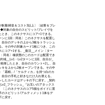
精/眷属/締皇＆コスト3以上〕〔結誓＆ブレ
_◆対象の自分のスピリット/ブレイヴを
たとき、このネクサスにコア+1できる。
ーンに1回：同名〕このネクサスを配置し
、自分のデッキの上から3枚をトラッシュ
る。その中の対象カード1枚につき、この
スにコア+1する。_復活__メイン〔ター
回：同名〕魂状態のこのカードは配置でき
約域__Lv1・Lv2ターンに1回、自分が_
を発揮したとき、自分のカウント+2し、自
ッキを上から2枚オープンできる。その中
：「霜精」/「ケルティカ」を持つ白のカ
、自分の手札と好きなだけ入れ替える。
ンしたカードはデッキの下に戻す。_契約
_Lv2_フラッシュ_『お互いのアタックス
』〔このネクサスのコア5個をボイドに置
手のスピリット/アルティメット1体をデ
下に戻す。