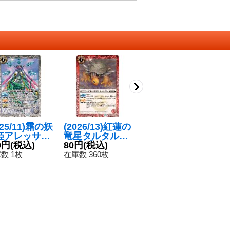
025/11)霜の妖
(2026/13)紅蓮の
(2026/13)サンダ
(
姫アレッサ
竜星タルタルガ
ー・Z・バルチ
レ
】{BS71-03
0円
(税込)
ー【R】{BS76-
80円
(税込)
ャー【M】{BS7
120円
(税込)
ュ
8
}《白》
003}《赤》
6-005}《赤》
【
数 1枚
在庫数 360枚
在庫数 295枚
在
6