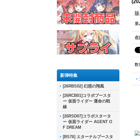
(2
販
重
在
数
新弾特集
[26RBS02] 幻惑の翔風
[26RCB01]コラボブースタ
ー 仮面ライダー 運命の戦
線
[26RSD07]コラボスタータ
ー 仮面ライダー AGENT O
F DREAM
[BS76] エターナルブースタ