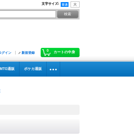
文字サイズ
:
0
カートの中身
ログイン
新規登録
MTG通販
ポケカ通販