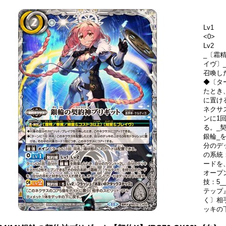
Lv1
<0>
Lv2
_〔霜
イヴ〕
召喚し
◆〔タ
たとき
に置け
ネクサ
ンに1
る。_契
銀輪_
分のデ
の系統
ードを
オープ
技：5_
テップ
く〕相
ッキの