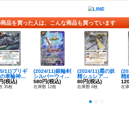
の商品を買った人は、こんな商品も買っています
25/11)ブリギ
(2024/11)銀輪剣
(2024/11)霜の妖
(2
の車輪神殿
シルバーウィー
精シュレア
精
レア仕様/LM2
円
(税込)
ル【X】{BS70-
580円
(税込)
【C】{BS70-03
80円
(税込)
【M
12
5収録)【C】
X07}《多》
8}《白》
5
 35枚
在庫数 12枚
在庫数 8枚
在庫
70-073}
》