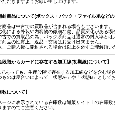
いただきますようお願い申し上げます。
開封商品について(ボックス・パック・ファイル系などの
封商品は中古での買取品が含まれる場合もございます。
劣化による外装や内容物の微細な傷、品質変化がある場
中古での買取品の為、パック系商品は通常の封入率とは
封商品の性質上、返品・交換はお受け出来ません。
入、ご購入後に開封される場合は以上を必ずご理解頂い
産段階からカードに存在する加工線(初期線)について】
Aであっても、生産段階で存在する加工線などを含む場
つものは度合いによって「状態A-」や「状態B」として
庫数について】
ページに表示されている在庫数は通販サイト上の在庫数
りますのでご注意ください。