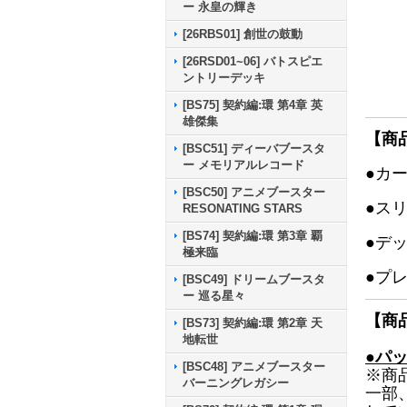
ー 永皇の輝き
[26RBS01] 創世の鼓動
[26RSD01~06] バトスピエ
ントリーデッキ
[BS75] 契約編:環 第4章 英
雄傑集
【商
[BSC51] ディーバブースタ
ー メモリアルレコード
●カ
[BSC50] アニメブースター
●ス
RESONATING STARS
[BS74] 契約編:環 第3章 覇
●デ
極来臨
●プ
[BSC49] ドリームブースタ
ー 巡る星々
【商
[BS73] 契約編:環 第2章 天
地転世
●パ
[BSC48] アニメブースター
※商
バーニングレガシー
一部