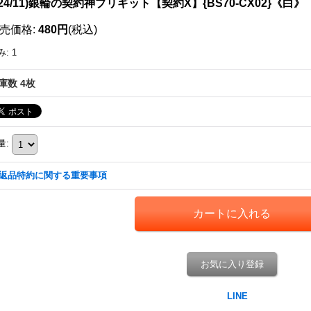
024/11)銀輪の契約神ブリギット【契約X】{BS70-CX02}《白》
売価格
:
480円
(税込)
み
:
1
庫数 4枚
量
:
返品特約に関する重要事項
お気に入り登録