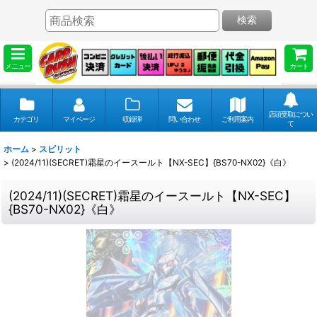
検索
メニュー
カート
店頭受取につい
カテゴリ
マイページ
収録弾
問い合わせ
ご利用案内
て
ホーム
>
スピリット
>
(2024/11)(SECRET)霜星のイースールト【NX-SEC】{BS70-NX02}《白》
(2024/11)(SECRET)霜星のイースールト【NX-SEC】
{BS70-NX02}《白》