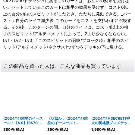
<4>12000トラッシュにあるこのカードは、お互いの効果を受けな
い。セットしているこのカードは相手の効果を受けず、コスト6以
上の自分の白のスピリットがしたとき、ただちに発動できる。_バー
スト：自分のライフ減少後_このカードをコストを支払わずに召喚す
る。その後、このターンの間、自分のライフは、コスト4以上の相
手のスピリット/アルティメットによって、2より少なくならない。
Lv1・Lv2・Lv3_『このスピリットの召喚/ブロック時』相手のスピ
リット/アルティメット/ネクサス1つずつをデッキの下に戻せる。
この商品を買った人は、こんな商品も買っています
(2024/11)霜星のイース
〔状態A-〕(2024/11)霜
(2024/11)(SECRET)神
ールト【NX】{BS70-
星のイースールト
火の英雄獣プロメテッ
NX02}《白》
【NX】{BS70-NX02}
ク・リュコス【NX-
380
円
(税込)
350
円
(税込)
1,980
円
(税込)
《白》
SEC】{BS69-NX02}