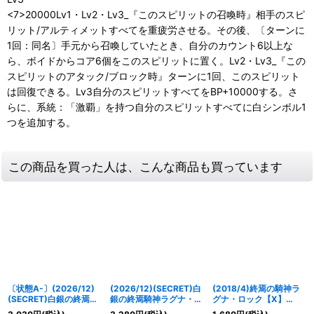
<7>20000Lv1・Lv2・Lv3_『このスピリットの召喚時』相手のスピ
リット/アルティメットすべてを重疲労させる。その後、〔ターンに
1回：同名〕手元から召喚していたとき、自分のカウント6以上な
ら、ボイドからコア6個をこのスピリットに置く。Lv2・Lv3_『この
スピリットのアタック/ブロック時』ターンに1回、このスピリット
は回復できる。Lv3自分のスピリットすべてをBP+10000する。さ
らに、系統：「激覇」を持つ自分のスピリットすべてに白シンボル1
つを追加する。
この商品を買った人は、こんな商品も買っています
〔状態A-〕(2026/12)
(2026/12)(SECRET)白
(2018/4)終焉の騎神ラ
(SECRET)白銀の終焉騎
銀の終焉騎神ラグナ・ロ
グナ・ロック【X】
神ラグナ・ロック【X-
ック【X-SEC】{BS75-
{BS43-RVX05}《多》