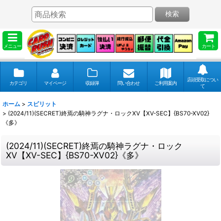
検索
メニュー
カート
店頭受取につい
カテゴリ
マイページ
収録弾
問い合わせ
ご利用案内
て
ホーム
>
スピリット
>
(2024/11)(SECRET)終焉の騎神ラグナ・ロックXV【XV-SEC】{BS70-XV02}
《多》
(2024/11)(SECRET)終焉の騎神ラグナ・ロック
XV【XV-SEC】{BS70-XV02}《多》