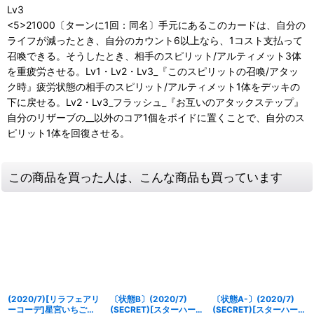
Lv3
<5>21000〔ターンに1回：同名〕手元にあるこのカードは、自分の
ライフが減ったとき、自分のカウント6以上なら、1コスト支払って
召喚できる。そうしたとき、相手のスピリット/アルティメット3体
を重疲労させる。Lv1・Lv2・Lv3_『このスピリットの召喚/アタッ
ク時』疲労状態の相手のスピリット/アルティメット1体をデッキの
下に戻せる。Lv2・Lv3_フラッシュ_『お互いのアタックステップ』
自分のリザーブの__以外のコア1個をボイドに置くことで、自分のス
ピリット1体を回復させる。
この商品を買った人は、こんな商品も買っています
(2020/7)[リラフェアリ
〔状態B〕(2020/7)
〔状態A-〕(2020/7)
ーコーデ]星宮いちご
(SECRET)[スターハーモ
(SECRET)[スターハーモ