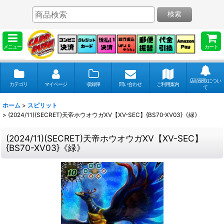
検索
メニュー
カート
店頭受取につい
カテゴリ
マイページ
収録弾
問い合わせ
ご利用案内
て
ホーム
>
スピリット
>
(2024/11)(SECRET)天帝ホウオウガXV【XV-SEC】{BS70-XV03}《緑》
(2024/11)(SECRET)天帝ホウオウガXV【XV-SEC】
{BS70-XV03}《緑》