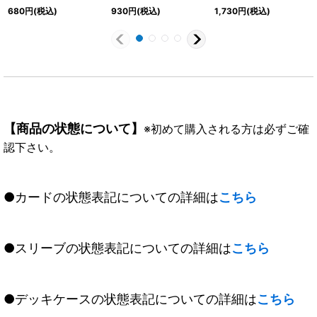
【XX】{CB14-XX01}
ニー学園制服]湊みお
ニー学園制服]姫石らき
680
円
(税込)
930
円
(税込)
1,730
円
(税込)
《黄》
【C-SEC】{CB14-043}
【R-SEC】{CB14-049}
《黄》
《黄》
【商品の状態について】
※初めて購入される方は必ずご確
認下さい。
●カードの状態表記についての詳細は
こちら
●スリーブの状態表記についての詳細は
こちら
●デッキケースの状態表記についての詳細は
こちら