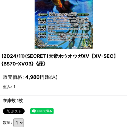
(2024/11)(SECRET)天帝ホウオウガXV【XV-SEC】
{BS70-XV03}《緑》
販売価格
:
4,980
円
(税込)
重み
:
1
在庫数 1枚
数量
: