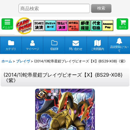
検索
メニュー
カート
店頭受取につい
カテゴリ
マイページ
収録弾
問い合わせ
ご利用案内
て
ホーム
>
ブレイヴ
>
(2014/1)蛇帝星鎧ブレイヴピオーズ【X】{BS29-X08}《紫》
(2014/1)蛇帝星鎧ブレイヴピオーズ【X】{BS29-X08}
《紫》