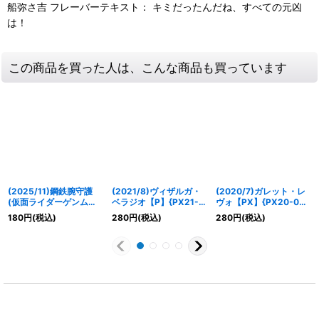
船弥さ吉 フレーバーテキスト： キミだったんだね、すべての元凶
は！
この商品を買った人は、こんな商品も買っています
(2025/11)鋼鉄腕守護
(2021/8)ヴィザルガ・
(2020/7)ガレット・レ
(仮面ライダーゲンムイ
ベラジオ【P】{PX21-
ヴォ【PX】{PX20-04}
ラスト)【C】{BS68-
01}《赤》
《紫》
180
円
(税込)
280
円
(税込)
280
円
(税込)
079}《白》