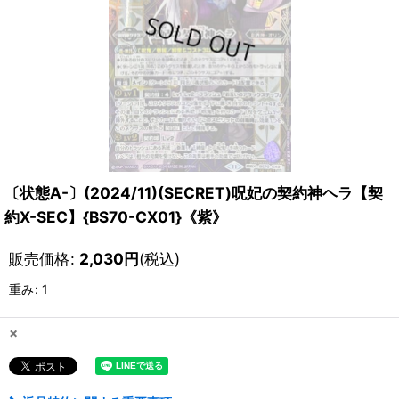
〔状態A-〕(2024/11)(SECRET)呪妃の契約神ヘラ【契
約X-SEC】{BS70-CX01}《紫》
販売価格
:
2,030
円
(税込)
重み
:
1
×