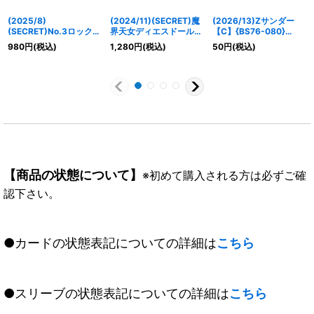
(2025/8)
(2024/11)(SECRET)魔
(2026/13)Zサンダー
(SECRET)No.3ロックハ
界天女ディエスドール
【C】{BS76-080}
ンド(LM2025収録)
【X-SEC】{BS70-X02}
《赤》
980
円
(税込)
1,280
円
(税込)
50
円
(税込)
【C-SEC】{BS31-088}
《紫》
《紫》
【商品の状態について】
※初めて購入される方は必ずご確
認下さい。
●カードの状態表記についての詳細は
こちら
●スリーブの状態表記についての詳細は
こちら