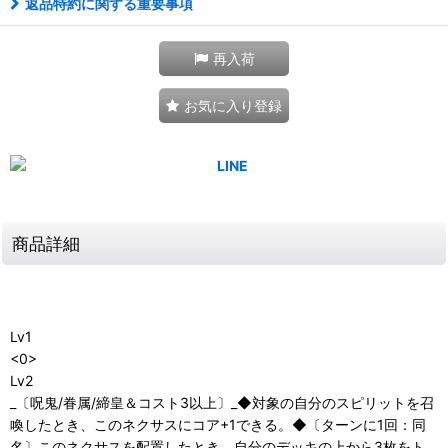
返品特約に関する重要事項
再入荷
お気に入り登録
商品詳細
Lv1
<0>
Lv2
_〔呪鬼/眷属/締皇＆コスト3以上〕_◆対象の自分のスピリットを召
喚したとき、このネクサスにコア+1できる。◆〔ターンに1回：同
名〕このネクサスを配置したとき、自分のデッキの上から3枚をト