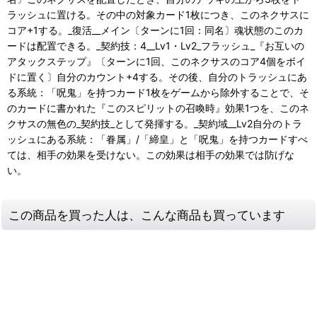
ラッシュに置ける。その中の対象カード1枚につき、このネクサスに
コア+1する。_復活__メイン〔ターンに1回：同名〕魂状態のこのカ
ードは配置できる。_契約技：4__Lv1・Lv2_フラッシュ_『お互いの
アタックステップ』〔ターンに1回、このネクサスのコア4個をボイ
ドに置く〕自分のカウント+4する。その後、自分のトラッシュにあ
る系統：「呪鬼」を持つカード1枚をゲームから除外することで、そ
のカードに書かれた『このスピリットの召喚時』効果1つを、このネ
クサスの無色の_契約技_として発揮する。_契約域__Lv2自分のトラ
ッシュにある系統：「眷属」/「締皇」と「呪鬼」を持つカードすべ
ては、相手の効果を受けない。この効果は相手の効果では防げな
い。
この商品を買った人は、こんな商品も買っています