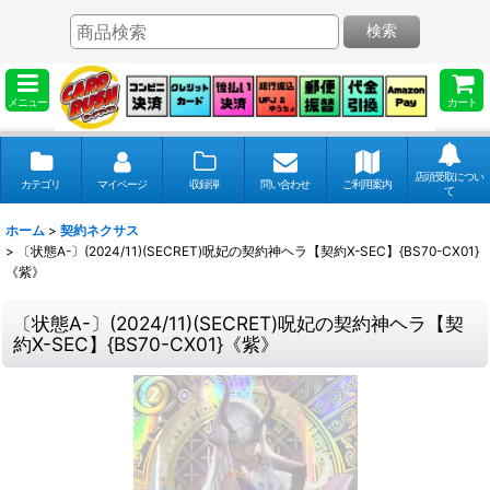
検索
メニュー
カート
店頭受取につい
カテゴリ
マイページ
収録弾
問い合わせ
ご利用案内
て
ホーム
>
契約ネクサス
>
〔状態A-〕(2024/11)(SECRET)呪妃の契約神ヘラ【契約X-SEC】{BS70-CX01}
《紫》
〔状態A-〕(2024/11)(SECRET)呪妃の契約神ヘラ【契
約X-SEC】{BS70-CX01}《紫》