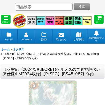
検索
メニュー
カート
店頭受取につい
カテゴリ
マイページ
収録弾
問い合わせ
ご利用案内
て
ホーム
>
ネクサス
>
〔状態B〕(2024/5)(SECRET)ヘルメスの竜巻神殿(Xレア仕様/LM2024収録)
【R-SEC】{BS45-087}《緑》
〔状態B〕(2024/5)(SECRET)ヘルメスの竜巻神殿(Xレ
ア仕様/LM2024収録)【R-SEC】{BS45-087}《緑》