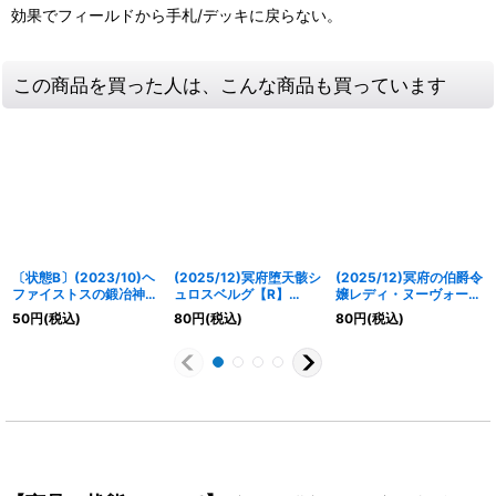
効果でフィールドから手札/デッキに戻らない。
この商品を買った人は、こんな商品も買っています
〔状態B〕(2023/10)ヘ
(2025/12)冥府堕天骸シ
(2025/12)冥府の伯爵令
ファイストスの鍛冶神殿
ュロスベルグ【R】
嬢レディ・ヌーヴォー
(Xレア仕様/BSC41収
{BS74-024}《紫》
【R】{BS74-015}
50
円
(税込)
80
円
(税込)
80
円
(税込)
録)【C】{BS50-084}
《紫》
《青》