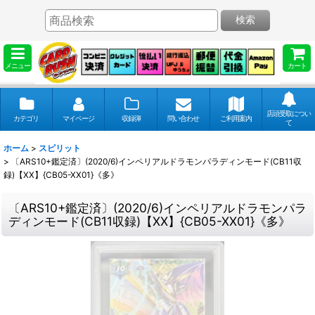
検索
メニュー
カート
店頭受取につい
カテゴリ
マイページ
収録弾
問い合わせ
ご利用案内
て
ホーム
>
スピリット
>
〔ARS10+鑑定済〕(2020/6)インペリアルドラモンパラディンモード(CB11収
録)【XX】{CB05-XX01}《多》
〔ARS10+鑑定済〕(2020/6)インペリアルドラモンパラ
ディンモード(CB11収録)【XX】{CB05-XX01}《多》