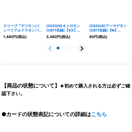
スリーブ『デジモン/イ
(2020/6)オメガモン
(2020/6)アーマゲモン
ンペリアルドラモンパラ
(CB11収録)【XX】
(CB11収録)【M】
ディンモード(PB-07)』
{CB02-XX01}《多》
{CB05-054}《多》
1,480
円
(税込)
3,480
円
(税込)
80
円
(税込)
50枚【-】{-}《サプラ
イ》
【商品の状態について】
※初めて購入される方は必ずご確
認下さい。
●カードの状態表記についての詳細は
こちら