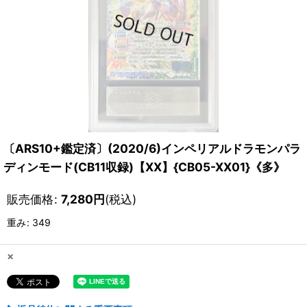
〔ARS10+鑑定済〕(2020/6)インペリアルドラモンパラ
ディンモード(CB11収録)【XX】{CB05-XX01}《多》
販売価格
:
7,280
円
(税込)
重み
:
349
×