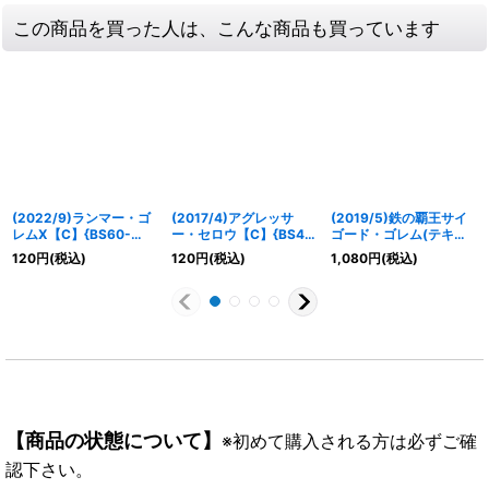
この商品を買った人は、こんな商品も買っています
(2022/9)ランマー・ゴ
(2017/4)アグレッサ
(2019/5)鉄の覇王サイ
レムX【C】{BS60-
ー・セロウ【C】{BS41-
ゴード・ゴレム(テキス
061}《青》
038}《白》
ト欄BSロゴ/BS50収録)
120
円
(税込)
120
円
(税込)
1,080
円
(税込)
【CP】{BS47-CP06}
《青》
【商品の状態について】
※初めて購入される方は必ずご確
認下さい。