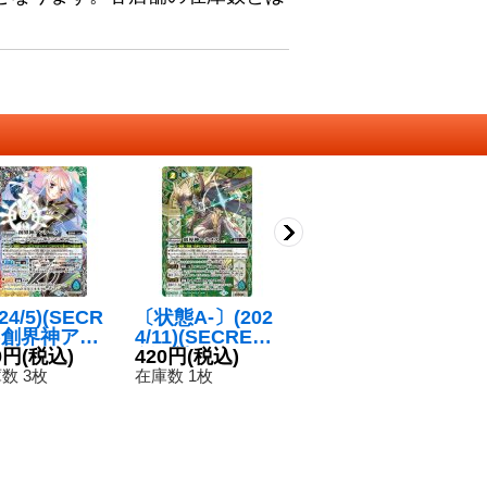
024/5)(SECR
〔状態A-〕(202
〔状態A-〕(202
〔
T)創界神アン
4/11)(SECRET)
5/11)(SECRET)
5/
ク(LM2024
0円
(税込)
創界神ヘルメス
420円
(税込)
創界神ヘラ(LM2
1,280円
(税込)
創
1
)【XX-SE
(LM2024収録)
025収録)【X-SE
M
数 3枚
在庫数 1枚
在庫数 2枚
在
{BS46-XX0
【X-SEC】{BS
C】{BS46-X10}
-
}《多》
45-X07}《緑》
《紫》
0