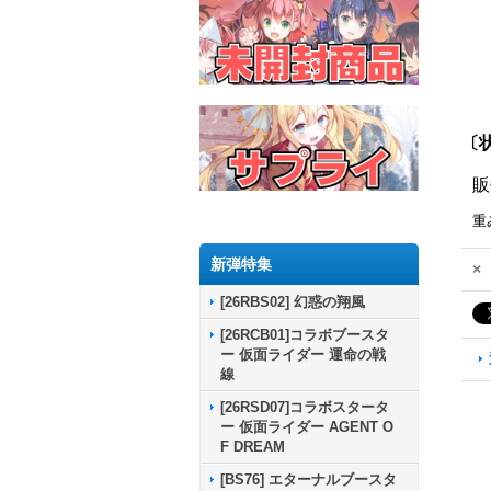
〔状
販
重
新弾特集
×
[26RBS02] 幻惑の翔風
[26RCB01]コラボブースタ
ー 仮面ライダー 運命の戦
線
[26RSD07]コラボスタータ
ー 仮面ライダー AGENT O
F DREAM
[BS76] エターナルブースタ