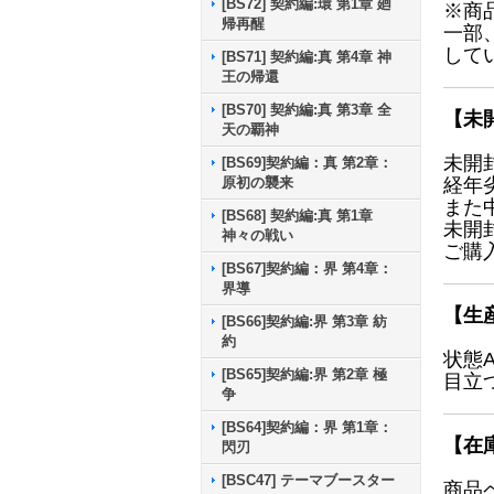
[BS72] 契約編:環 第1章 廻
※商
帰再醒
一部
して
[BS71] 契約編:真 第4章 神
王の帰還
[BS70] 契約編:真 第3章 全
【未
天の覇神
未開
[BS69]契約編：真 第2章：
原初の襲来
経年
また
[BS68] 契約編:真 第1章
未開
神々の戦い
ご購
[BS67]契約編：界 第4章：
界導
【生
[BS66]契約編:界 第3章 紡
約
状態
[BS65]契約編:界 第2章 極
目立
争
[BS64]契約編：界 第1章：
【在
閃刃
[BSC47] テーマブースター
商品