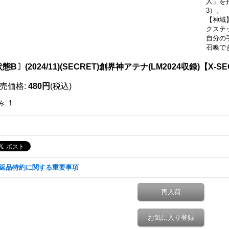
人」を
3）。
【神域
クステ
自分の
召喚で
態B〕(2024/11)(SECRET)創界神アテナ(LM2024収録)【X-SE
売価格
:
480円
(税込)
み
:
1
返品特約に関する重要事項
再入荷
お気に入り登録