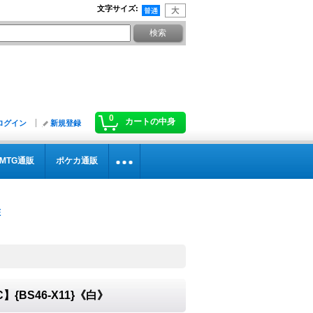
文字サイズ
:
0
カートの中身
ログイン
新規登録
MTG通販
ポケカ通販
C】{BS46-X11}《白》