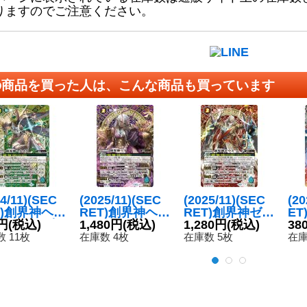
りますのでご注意ください。
の商品を買った人は、こんな商品も買っています
24/11)(SEC
(2025/11)(SEC
(2025/11)(SEC
(2
T)創界神ヘル
RET)創界神ヘラ
RET)創界神ゼウ
E
(LM2024収
円
(税込)
(LM2025収録)
1,480円
(税込)
ス(LM2025収録)
1,280円
(税込)
ター
38
【X-SEC】
【X-SEC】{BS
【X-SEC】{BS
収録
 11枚
在庫数 4枚
在庫数 5枚
在庫
45-X07}
46-X10}《紫》
46-X09}《赤》
C】
》
2