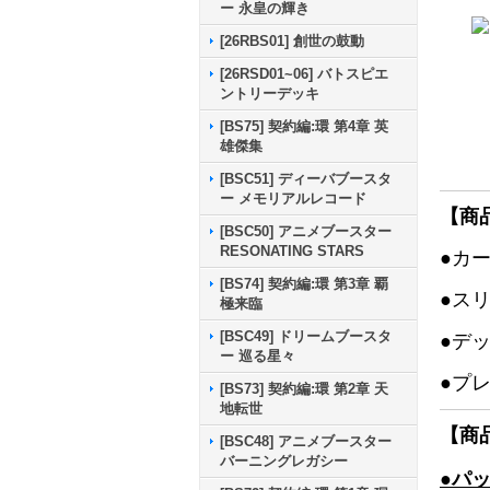
ー 永皇の輝き
[26RBS01] 創世の鼓動
[26RSD01~06] バトスピエ
ントリーデッキ
[BS75] 契約編:環 第4章 英
雄傑集
[BSC51] ディーバブースタ
ー メモリアルレコード
【商
[BSC50] アニメブースター
RESONATING STARS
●カ
[BS74] 契約編:環 第3章 覇
●ス
極来臨
[BSC49] ドリームブースタ
●デ
ー 巡る星々
●プ
[BS73] 契約編:環 第2章 天
地転世
【商
[BSC48] アニメブースター
バーニングレガシー
●パ