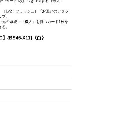
持つカード1枚につき-1個する（最大-
】［Lv2：フラッシュ］『お互いのアタッ
ップ』
手元の系統：「機人」を持つカード1枚を
きる。
C】{BS46-X11}《白》