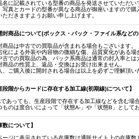
品名に記載されている型番の商品を発送させていただい
、写真とカードの型番が異なる商品が御座いますので購
いただきますようお願い申し上げます。
開封商品について(ボックス・パック・ファイル系などの
封商品は中古での買取品が含まれる場合もございます。
劣化による外装や内容物の微細な傷、品質変化がある場
中古での買取品の為、パック系商品は通常の封入率とは
封商品の性質上、返品・交換はお受け出来ません。
入、ご購入後に開封される場合は以上を必ずご理解頂い
産段階からカードに存在する加工線(初期線)について】
Aであっても、生産段階で存在する加工線などを含む場
つものは度合いによって「状態A-」や「状態B」として
庫数について】
ページに表示されている在庫数は通販サイト上の在庫数