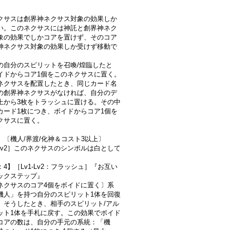
クサスは創界神ネクサス対象の効果しか
い。このネクサスには神託と創界神ネク
象の効果でしかコアを置けず、そのコア
神ネクサス対象の効果しか受けず移動で
。
の自分のスピリットを召喚/煌臨したと
イドからコア1個をこのネクサスに置く。
ネクサスを配置したとき、同じカード名
の創界神ネクサスがなければ、自分のデ
上から3枚をトラッシュに置ける。その中
カード1枚につき、ボイドからコア1個を
クサスに置く。
》〔機人/界渡/化神＆コスト3以上〕
-Lv2］このネクサスのシンボルは白として
。
4】［Lv1-Lv2：フラッシュ］『お互い
ックステップ』
ネクサスのコア4個をボイドに置く〕系
機人」を持つ自分のスピリット1体を回復
。そうしたとき、相手のスピリット/アル
ット1体を手札に戻す。この効果でボイド
コアの数は、自分の手元の系統：「機