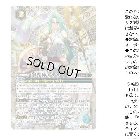
このネ
受けな
サス対
は創界
きない
◆対象
き、ボ
◆この
の自分
ッキの
の対象
このネ
《神託
［Lv1
も扱う
【神技：
のアタ
〔この
統：「
させる
ティメ
に置く