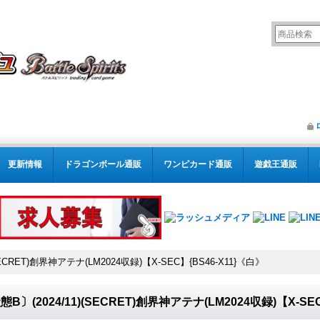
更新情報
ドラゴンボール通販
ワンピカード通販
遊戯王通販
SECRET)創界神アテナ(LM2024収録)【X-SEC】{BS46-X11}《白》
態B〕(2024/11)(SECRET)創界神アテナ(LM2024収録)【X-SE