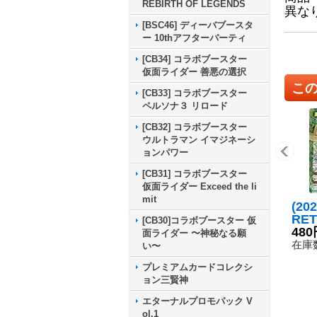
REBIRTH OF LEGENDS
異な
[BSC46] ディーバブースタ
ー 10thアフターパーティ
[CB34] コラボブースター
仮面ライダー 善悪の選択
こ
[CB33] コラボブースター
ペルソナ３ リロード
[CB32] コラボブースター
ウルトラマン イマジネーシ
ョンパワー
[CB31] コラボブースター
仮面ライダー Exceed the li
mit
(20
RE
[CB30]コラボブースター 仮
メス
480
面ライダー 〜神秘なる願
録)
在庫数
い〜
{BS
プレミアムカードコレクシ
《緑
ョン三賢神
エターナルプロモパック V
ol.1