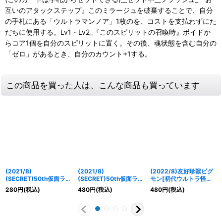
互いのアタックステップ』このミラージュを破棄することで、自分
の手札にある「ウルトラマンノア」1枚のを、コストを支払わずにた
だちに使用する。Lv1・Lv2_『このスピリットの召喚時』ボイドか
らコア1個を自分のスピリットに置く。その後、魂状態を含む自分の
「ゼロ」があるとき、自分のカウント+1する。
この商品を買った人は、こんな商品も買っています
(2021/8)
(2021/8)
(2022/8)友好珍獣ピグ
(SECRET)50th仮面ライ
(SECRET)50th仮面ライ
モン[初代ウルトラ怪獣]
ダーシン【R-
ダーZO【R-K50thSP】
＆コイン怪獣カネゴン
280
円
(税込)
480
円
(税込)
480
円
(税込)
K50thSP】{CB19-015}
{CB19-016}《緑》
【XX】{CB22-XX01}
《緑》
《多》