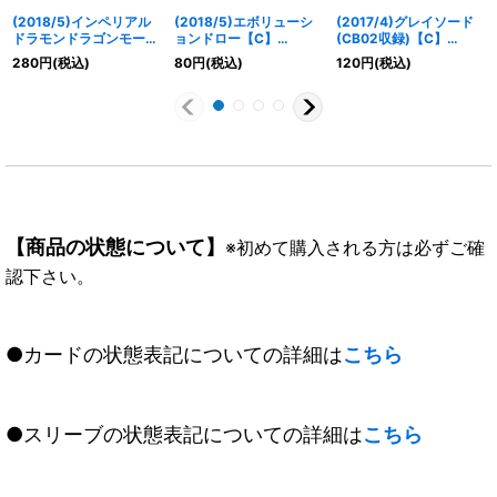
(2018/5)インペリアル
(2018/5)エボリューシ
(2017/4)グレイソード
ドラモンドラゴンモード
ョンドロー【C】
(CB02収録)【C】
【R】{CB05-052}
{SD45-013}《赤》
{CB02-069}《白》
280
円
(税込)
80
円
(税込)
120
円
(税込)
《多》
【商品の状態について】
※初めて購入される方は必ずご確
認下さい。
●カードの状態表記についての詳細は
こちら
●スリーブの状態表記についての詳細は
こちら