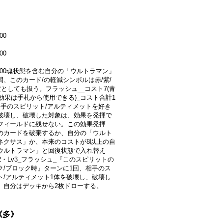
00
00
0000魂状態を含む自分の「ウルトラマン」
間、このカード/の軽減シンボルは赤/紫/
黄としても扱う。フラッシュ__コスト7(青
の効果は手札から使用できる)_コスト合計1
相手のスピリット/アルティメットを好き
破壊し、破壊した対象は、効果を発揮で
フィールドに残せない。この効果発揮
のカードを破棄するか、自分の「ウルト
ネクサス」か、本来のコストが8以上の自
ウルトラマン」と回復状態で入れ替え
2・Lv3_フラッシュ_『このスピリットの
ク/ブロック時』ターンに1回、相手のス
ト/アルティメット1体を破壊し、破壊し
、自分はデッキから2枚ドローする。
}《多》