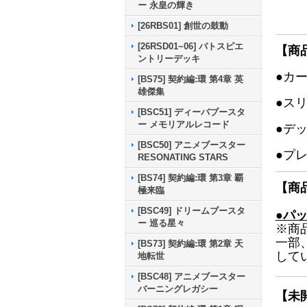
ー 永皇の輝き
[26RBS01] 創世の鼓動
[26RSD01~06] バトスピエ
【商
ントリーデッキ
●カ
[BS75] 契約編:環 第4章 英
雄傑集
●ス
[BSC51] ディーバブースタ
ー メモリアルレコード
●デ
[BSC50] アニメブースター
●プ
RESONATING STARS
[BS74] 契約編:環 第3章 覇
【商
極来臨
[BSC49] ドリームブースタ
●パ
ー 巡る星々
※商
一部
[BS73] 契約編:環 第2章 天
して
地転世
[BSC48] アニメブースター
バーニングレガシー
【未