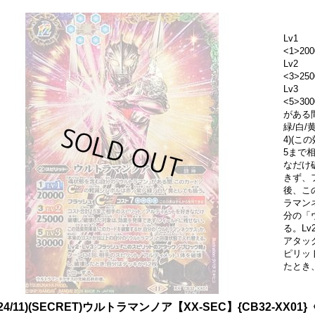
Lv1
<1>200
Lv2
<3>250
Lv3
<5>3
がある
緑/白/
4)(こ
5まで
なだけ
きず、
後、こ
ラマン
分の「
る。Lv
アタッ
ピリッ
たとき
024/11)(SECRET)ウルトラマンノア【XX-SEC】{CB32-XX01