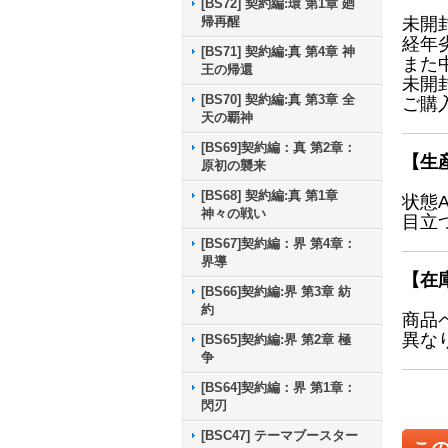
[BS72] 契約編:環 第1章 廻
帰再醒
未開
経年
[BS71] 契約編:真 第4章 神
また
王の帰還
未開
[BS70] 契約編:真 第3章 全
ご購
天の覇神
[BS69]契約編：真 第2章：
【生
原初の襲来
[BS68] 契約編:真 第1章
状態
神々の戦い
目立
[BS67]契約編：界 第4章：
界導
【在
[BS66]契約編:界 第3章 紡
約
商品
異な
[BS65]契約編:界 第2章 極
争
[BS64]契約編：界 第1章：
閃刃
[BSC47] テーマブースター
こ