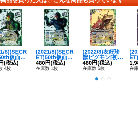
21/8)(SECR
(2021/8)(SECR
(2022/8)友好珍
(2
50th仮面ラ
ET)50th仮面ラ
獣ピグモン[初代
ET
ーシン【R-
円
(税込)
イダーZO【R-K
480円
(税込)
ウルトラ怪獣]＆
480円
(税込)
情の
1,
thSP】{CB
50thSP】{CB19
コイン怪獣カネ
C】
 4枚
在庫数 1枚
在庫数 5枚
在庫
015}《緑》
-016}《緑》
ゴン【XX】{CB
《
22-XX01}《多》