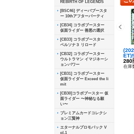
REBIRTH OF LEGENDS
[BSC46] ディーバブースタ
ー 10thアフターパーティ
[CB34] コラボブースター
仮面ライダー 善悪の選択
[CB33] コラボブースター
ペルソナ３ リロード
(20
[CB32] コラボブースター
ET)
ウルトラマン イマジネーシ
イダ
280
ョンパワー
K50
在庫数
19-
[CB31] コラボブースター
仮面ライダー Exceed the li
mit
[CB30]コラボブースター 仮
面ライダー 〜神秘なる願
い〜
プレミアムカードコレクシ
ョン三賢神
エターナルプロモパック V
ol.1