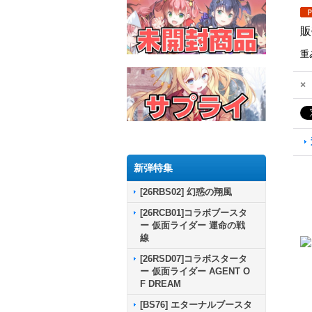
販
重
×
新弾特集
[26RBS02] 幻惑の翔風
[26RCB01]コラボブースタ
ー 仮面ライダー 運命の戦
線
[26RSD07]コラボスタータ
ー 仮面ライダー AGENT O
F DREAM
[BS76] エターナルブースタ