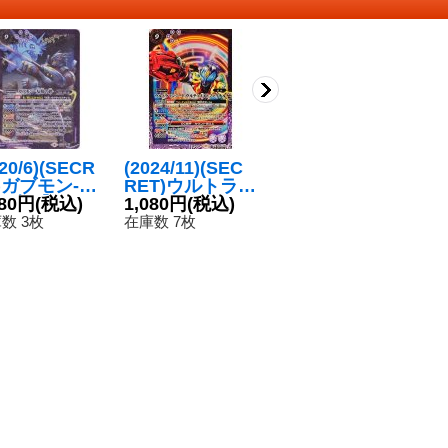
020/6)(SECR
(2024/11)(SEC
(2024/11)(SEC
(
)ガブモン-友
RET)ウルトラマ
RET)ウルトラマ
ェ
絆-【X-SE
980円
(税込)
ンジードウルテ
1,080円
(税込)
ンブレーザー[2]
280円
(税込)
ス
2
{CB11-X02}
ィメイトファイ
【M-SEC】{CB
収
数 3枚
在庫数 7枚
在庫数 6枚
在
紫》
ナル【X-SEC】
32-033}《白》
0
{CB32-X03}
《紫》