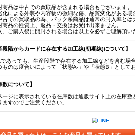
封商品は中古での買取品が含まれる場合もございます。
劣化による外装や内容物の微細な傷、品質変化がある場
中古での買取品の為、パック系商品は通常の封入率とは
封商品の性質上、返品・交換はお受け出来ません。
入、ご購入後に開封される場合は以上を必ずご理解頂い
産段階からカードに存在する加工線(初期線)について】
Aであっても、生産段階で存在する加工線などを含む場
つものは度合いによって「状態A-」や「状態B」として
庫数について】
ページに表示されている在庫数は通販サイト上の在庫数
りますのでご注意ください。
の商品を買った人は、こんな商品も買っています