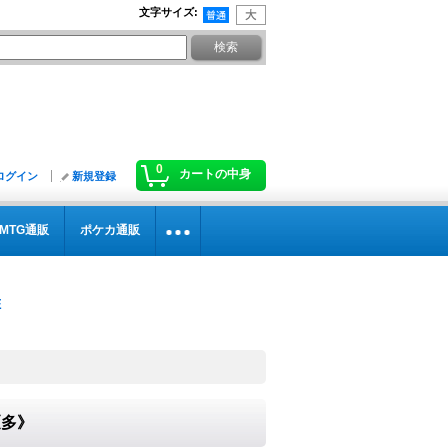
文字サイズ
:
0
カートの中身
ログイン
新規登録
MTG通販
ポケカ通販
}《多》