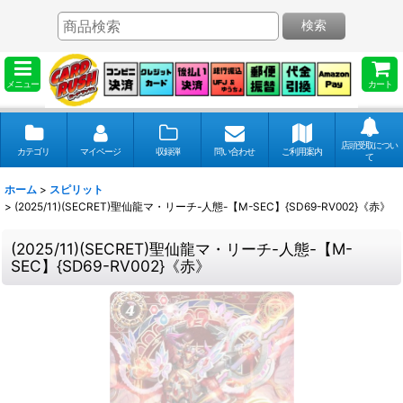
検索
メニュー
カート
店頭受取につい
カテゴリ
マイページ
収録弾
問い合わせ
ご利用案内
て
ホーム
>
スピリット
>
(2025/11)(SECRET)聖仙龍マ・リーチ-人態-【M-SEC】{SD69-RV002}《赤》
(2025/11)(SECRET)聖仙龍マ・リーチ-人態-【M-
SEC】{SD69-RV002}《赤》