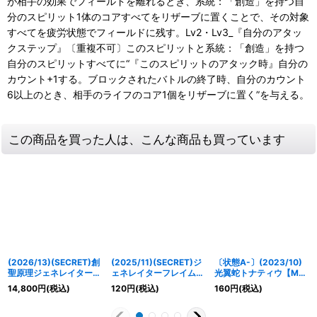
が相手の効果でフィールドを離れるとき、系統：「創造」を持つ自
分のスピリット1体のコアすべてをリザーブに置くことで、その対象
すべてを疲労状態でフィールドに残す。Lv2・Lv3_『自分のアタッ
クステップ』〔重複不可〕このスピリットと系統：「創造」を持つ
自分のスピリットすべてに“『このスピリットのアタック時』自分の
カウント+1する。ブロックされたバトルの終了時、自分のカウント
6以上のとき、相手のライフのコア1個をリザーブに置く”を与える。
この商品を買った人は、こんな商品も買っています
(2026/13)(SECRET)創
(2025/11)(SECRET)ジ
〔状態A-〕(2023/10)
聖原理ジェネレイタード
ェネレイターフレイム
光翼蛇トナティウ【M】
ラゴン・梵【CP-SEC】
【CP-SEC】{BS71-
{BS66-020}《紫》
14,800
円
(税込)
120
円
(税込)
160
円
(税込)
{BS76-CP01}《赤》
CP08}《赤》