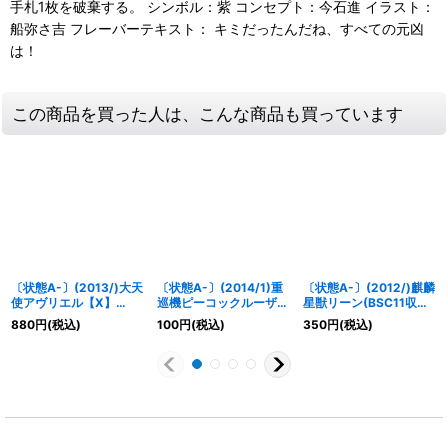
手札1枚を破棄する。 シンボル：紫 コンセプト：今石進 イラスト：
船弥さ吉 フレーバーテキスト： キミだったんだね、すべての元凶
は！
この商品を買った人は、こんな商品も買っています
〔状態A-〕(2013/)大天
〔状態A-〕(2014/1)重
〔状態A-〕(2012/)麒麟
使アヴリエル【X】
巡機ピーコックルーザー
星獣リーン(BSC11収録)
{BS23-X05}《黄》
【M】{BS28-034}
【X】{BS13-X05}
880
円
(税込)
100
円
(税込)
350
円
(税込)
《白》
《黄》