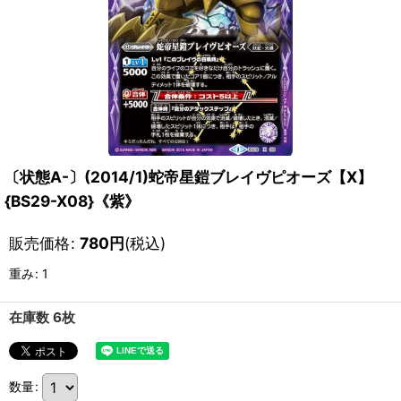
〔状態A-〕(2014/1)蛇帝星鎧ブレイヴピオーズ【X】
{BS29-X08}《紫》
販売価格
:
780
円
(税込)
重み
:
1
在庫数 6枚
数量
: