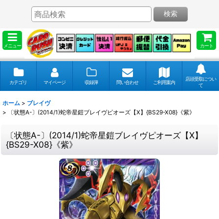
検索
メニュー
カート
店頭受取につい
カテゴリ
マイページ
収録弾
問い合わせ
ご利用案内
て
ホーム
>
ブレイヴ
>
〔状態A-〕(2014/1)蛇帝星鎧ブレイヴピオーズ【X】{BS29-X08}《紫》
〔状態A-〕(2014/1)蛇帝星鎧ブレイヴピオーズ【X】
{BS29-X08}《紫》