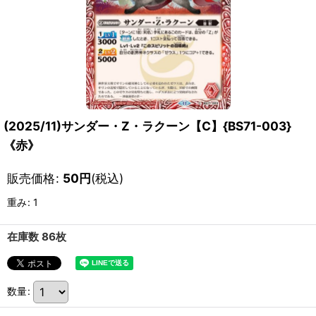
(2025/11)サンダー・Z・ラクーン【C】{BS71-003}
《赤》
販売価格
:
50
円
(税込)
重み
:
1
在庫数 86枚
数量
: