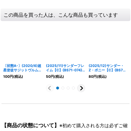
この商品を買った人は、こんな商品も買っています
〔状態A-〕(2020/6)超
(2025/11)サンダーフレ
(2025/12)サンダー・
星使徒サジットヴルム・
イム【C】{BS71-074}
Z・ポニー【C】{BS72-
ニクス【R】{BS51-
《赤》
003}《赤》
100
円
(税込)
50
円
(税込)
80
円
(税込)
028}《紫》
【商品の状態について】
※初めて購入される方は必ずご確