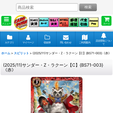
検索
メニュー
カート
店頭受取につい
カテゴリ
マイページ
収録弾
問い合わせ
ご利用案内
て
ホーム
>
スピリット
>
(2025/11)サンダー・Z・ラクーン【C】{BS71-003}《赤》
(2025/11)サンダー・Z・ラクーン【C】{BS71-003}
《赤》