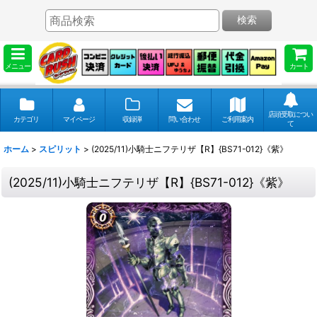
検索
メニュー
カート
店頭受取につい
カテゴリ
マイページ
収録弾
問い合わせ
ご利用案内
て
ホーム
>
スピリット
>
(2025/11)小騎士ニフテリザ【R】{BS71-012}《紫》
(2025/11)小騎士ニフテリザ【R】{BS71-012}《紫》