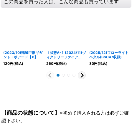
この商品を買った人は、こんな商品も買っています
(2023/10)殲滅巨獣ギガ
〔状態A-〕(2024/11)ヴ
(2025/12)フローライト
ント・ボアード【X】
ィクトリーファイア
ペタル(BSC47収録)
{BS64-X05}《青》
LT【R】{BSC45-095}
【C】{BS58-082}
120
円
(税込)
260
円
(税込)
80
円
(税込)
《赤》
《黄》
【商品の状態について】
※初めて購入される方は必ずご確
認下さい。