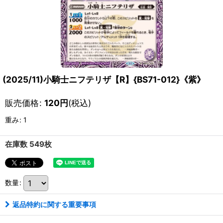
(2025/11)小騎士ニフテリザ【R】{BS71-012}《紫》
販売価格
:
120
円
(税込)
重み
:
1
在庫数 549枚
数量
:
返品特約に関する重要事項