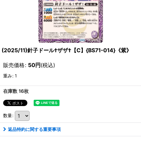
(2025/11)針子ドール†ザザ†【C】{BS71-014}《紫》
販売価格
:
50
円
(税込)
重み
:
1
在庫数 16枚
数量
:
返品特約に関する重要事項