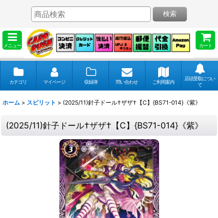
検索
メニュー
カート
店頭受取につい
カテゴリ
マイページ
収録弾
問い合わせ
ご利用案内
て
ホーム
>
スピリット
>
(2025/11)針子ドール†ザザ†【C】{BS71-014}《紫》
(2025/11)針子ドール†ザザ†【C】{BS71-014}《紫》