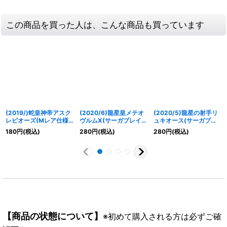
この商品を買った人は、こんな商品も買っています
(2019/)蛇皇神帝アスク
(2020/6)龍星皇メテオ
(2020/5)龍星の射手リ
レピオーズ(Mレア仕様/
ヴルムX(サーガブレイヴ
ュキオース(サーガブレ
光導デッキCB収録)
ロゴ/PB06収録)【M】
イヴロゴ/PB06収録)
180
円
(税込)
280
円
(税込)
280
円
(税込)
【X】{BS13-X02}
{BS50-010}《赤》
【X】{BS45-X01}
《紫》
《赤》
【商品の状態について】
※初めて購入される方は必ずご確