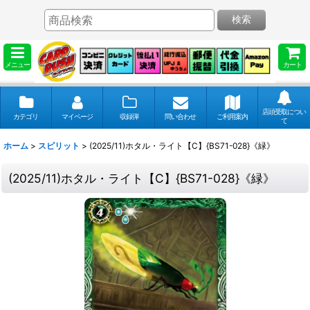
検索
メニュー
カート
店頭受取につい
カテゴリ
マイページ
収録弾
問い合わせ
ご利用案内
て
ホーム
>
スピリット
>
(2025/11)ホタル・ライト【C】{BS71-028}《緑》
(2025/11)ホタル・ライト【C】{BS71-028}《緑》