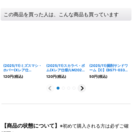
この商品を買った人は、こんな商品も買っています
(2025/11)ミズスマシ・
(2025/11)スカラベ・ボ
(2025/11)掘削サンドワ
ホバー(Xレア仕
ム(Xレア仕様/LM2025
ーム【C】{BS71-033}
様/LM2025収録)【C】
収録)【C】{BS71-026}
《緑》
120
円
(税込)
120
円
(税込)
50
円
(税込)
{BS71-025}《緑》
《緑》
【商品の状態について】
※初めて購入される方は必ずご確