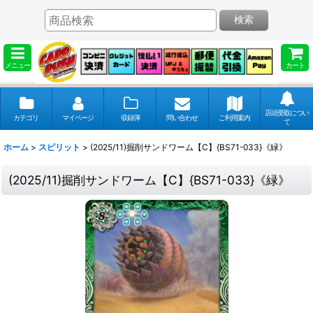
検索
メニュー
カート
店頭受取につい
カテゴリ
マイページ
収録弾
問い合わせ
ご利用案内
て
ホーム
>
スピリット
>
(2025/11)掘削サンドワーム【C】{BS71-033}《緑》
(2025/11)掘削サンドワーム【C】{BS71-033}《緑》