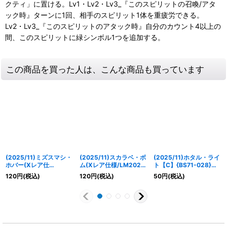
クティ」に置ける。Lv1・Lv2・Lv3_『このスピリットの召喚/アタ
ック時』ターンに1回、相手のスピリット1体を重疲労できる。
Lv2・Lv3_『このスピリットのアタック時』自分のカウント4以上の
間、このスピリットに緑シンボル1つを追加する。
この商品を買った人は、こんな商品も買っています
(2025/11)ミズスマシ・
(2025/11)スカラベ・ボ
(2025/11)ホタル・ライ
ホバー(Xレア仕
ム(Xレア仕様/LM2025
ト【C】{BS71-028}
様/LM2025収録)【C】
収録)【C】{BS71-026}
《緑》
120
円
(税込)
120
円
(税込)
50
円
(税込)
{BS71-025}《緑》
《緑》