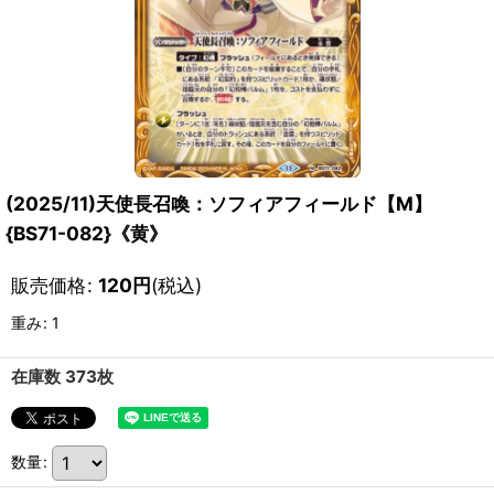
(2025/11)天使長召喚：ソフィアフィールド【M】
{BS71-082}《黄》
販売価格
:
120
円
(税込)
重み
:
1
在庫数 373枚
数量
: