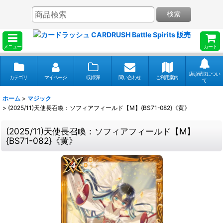
検索
メニュー
カート
店頭受取につい
カテゴリ
マイページ
収録弾
問い合わせ
ご利用案内
て
ホーム
>
マジック
>
(2025/11)天使長召喚：ソフィアフィールド【M】{BS71-082}《黄》
(2025/11)天使長召喚：ソフィアフィールド【M】
{BS71-082}《黄》