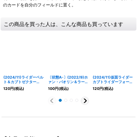
のカードを自分のフィールドに置く。
この商品を買った人は、こんな商品も買っています
(2024/11)ライダーベル
〔状態A-〕(2022/9)ホ
(2024/11)仮面ライダー
ト＆カブトゼクター
ァン・パオリン＆ラー
カブトライダーフォーム
【R】{CB31-023}
ラ・チャイコスカヤ【契
[5]【R】{CB31-006}
120
円
(税込)
100
円
(税込)
120
円
(税込)
《赤》
約X】{CB26-CX05}
《赤》
《黄》