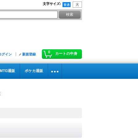
文字サイズ
:
0
カートの中身
ログイン
新規登録
MTG通販
ポケカ通販