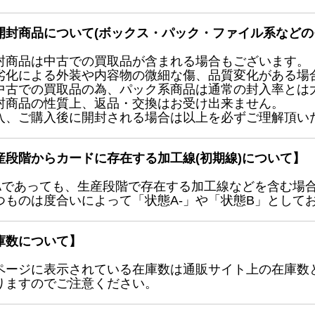
開封商品について(ボックス・パック・ファイル系などの
封商品は中古での買取品が含まれる場合もございます。
劣化による外装や内容物の微細な傷、品質変化がある場
中古での買取品の為、パック系商品は通常の封入率とは
封商品の性質上、返品・交換はお受け出来ません。
入、ご購入後に開封される場合は以上を必ずご理解頂い
産段階からカードに存在する加工線(初期線)について】
Aであっても、生産段階で存在する加工線などを含む場
つものは度合いによって「状態A-」や「状態B」として
庫数について】
ページに表示されている在庫数は通販サイト上の在庫数
りますのでご注意ください。