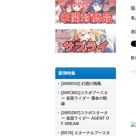
販
重
在
数
新弾特集
[26RBS02] 幻惑の翔風
[26RCB01]コラボブースタ
ー 仮面ライダー 運命の戦
線
[26RSD07]コラボスタータ
ー 仮面ライダー AGENT O
F DREAM
[BS76] エターナルブースタ