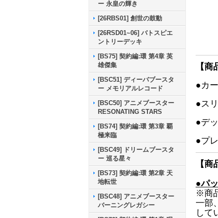
ー 永皇の輝き
[26RBS01] 創世の鼓動
[26RSD01~06] バトスピエ
ントリーデッキ
[BS75] 契約編:環 第4章 英
雄傑集
【商
[BSC51] ディーバブースタ
●カ
ー メモリアルレコード
●ス
[BSC50] アニメブースター
RESONATING STARS
●デ
[BS74] 契約編:環 第3章 覇
極来臨
●プ
[BSC49] ドリームブースタ
ー 巡る星々
【商
[BS73] 契約編:環 第2章 天
地転世
●パ
※商
[BSC48] アニメブースター
一部
バーニングレガシー
して