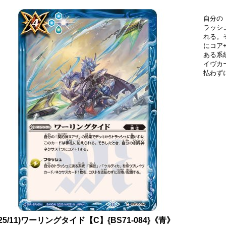
自分の
ラッシ
れる。
にコア
ある系
イヴカ
払わず
025/11)ワーリングタイド【C】{BS71-084}《青》