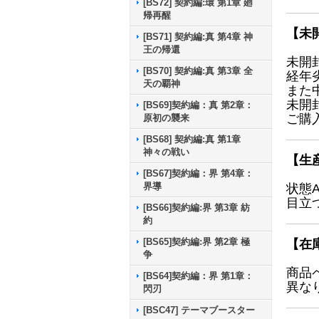
[BS72] 契約編:環 第1章 廻
帰再醒
【未
[BS71] 契約編:真 第4章 神
王の帰還
未開
[BS70] 契約編:真 第3章 全
経年
天の覇神
また
未開
[BS69]契約編：真 第2章：
ご購
原初の襲来
[BS68] 契約編:真 第1章
神々の戦い
【生
[BS67]契約編：界 第4章：
界導
状態
目立
[BS66]契約編:界 第3章 紡
約
[BS65]契約編:界 第2章 極
【在
争
商品
[BS64]契約編：界 第1章：
異な
閃刃
[BSC47] テーマブースター