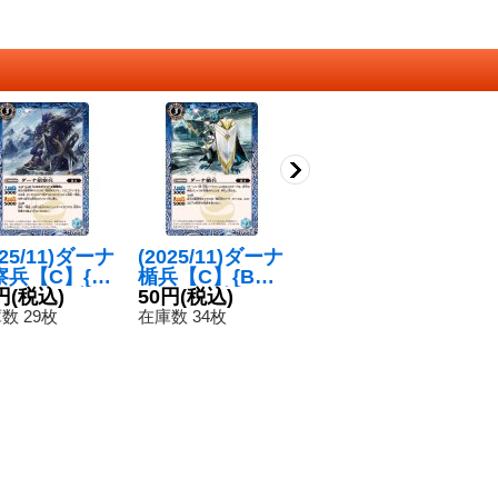
025/11)ダーナ
(2025/11)ダーナ
(2024/11)彗星竜
(
察兵【C】{B
楯兵【C】{BS7
サングレーザー
帝
1-053}《青》
円
(税込)
1-054}《青》
50円
(税込)
【C】{SD68-RV
120円
(税込)
【
8
001}《赤》
9
数 29枚
在庫数 34枚
在庫数 1枚
在