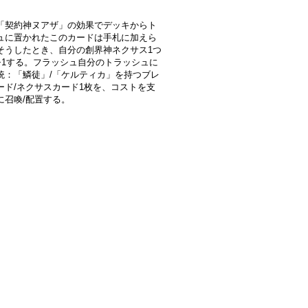
「契約神ヌアザ」の効果でデッキからト
ュに置かれたこのカードは手札に加えら
そうしたとき、自分の創界神ネクサス1つ
+1する。フラッシュ自分のトラッシュに
統：「鱗徒」/「ケルティカ」を持つブレ
ード/ネクサスカード1枚を、コストを支
に召喚/配置する。