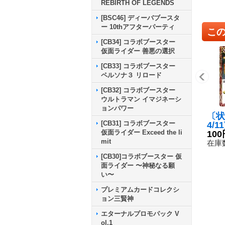
REBIRTH OF LEGENDS
[BSC46] ディーバブースタ
ー 10thアフターパーティ
こ
[CB34] コラボブースター
仮面ライダー 善悪の選択
[CB33] コラボブースター
ペルソナ３ リロード
[CB32] コラボブースター
ウルトラマン イマジネーシ
ョンパワー
〔状
[CB31] コラボブースター
4/1
仮面ライダー Exceed the li
スタ
100
mit
レイ
在庫数
C】{
[CB30]コラボブースター 仮
《赤
面ライダー 〜神秘なる願
い〜
プレミアムカードコレクシ
ョン三賢神
エターナルプロモパック V
ol.1