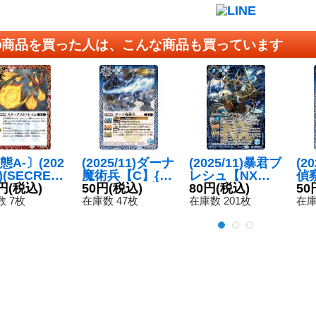
の商品を買った人は、こんな商品も買っています
態A-〕(202
(2025/11)ダーナ
(2025/11)暴君ブ
(2
1)(SECRET)
魔術兵【C】{B
レシュ【NX】
偵
ーダストフ
円
(税込)
S71-059}《青》
50円
(税込)
{BS71-NX03}
80円
(税込)
S7
50
ム【C-SE
《青》
 7枚
在庫数 47枚
在庫数 201枚
在庫
SD68-006}
》