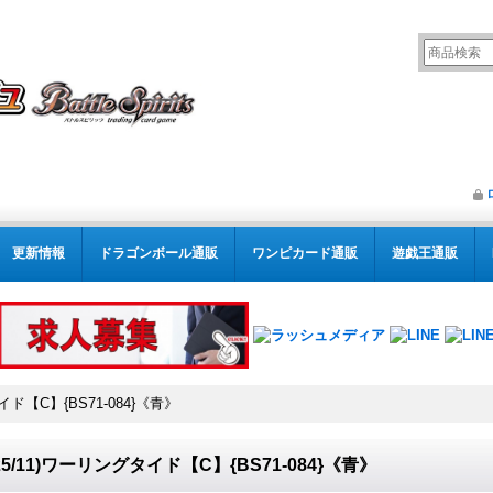
更新情報
ドラゴンボール通販
ワンピカード通販
遊戯王通販
イド【C】{BS71-084}《青》
025/11)ワーリングタイド【C】{BS71-084}《青》