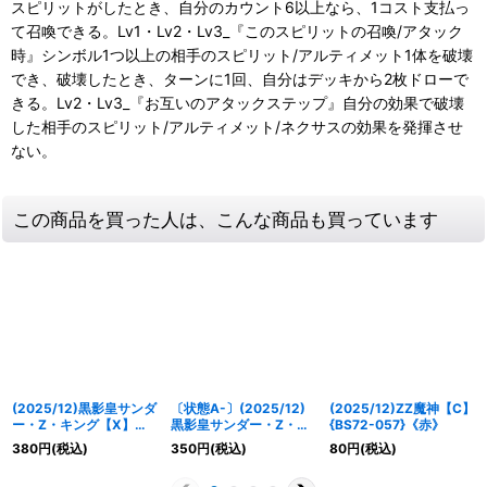
スピリットがしたとき、自分のカウント6以上なら、1コスト支払っ
て召喚できる。Lv1・Lv2・Lv3_『このスピリットの召喚/アタック
時』シンボル1つ以上の相手のスピリット/アルティメット1体を破壊
でき、破壊したとき、ターンに1回、自分はデッキから2枚ドローで
きる。Lv2・Lv3_『お互いのアタックステップ』自分の効果で破壊
した相手のスピリット/アルティメット/ネクサスの効果を発揮させ
ない。
この商品を買った人は、こんな商品も買っています
(2025/12)黒影皇サンダ
〔状態A-〕(2025/12)
(2025/12)ZZ魔神【C】
ー・Z・キング【X】
黒影皇サンダー・Z・キ
{BS72-057}《赤》
{BS72-X01}《赤》
ング【X】{BS72-X01}
380
円
(税込)
350
円
(税込)
80
円
(税込)
《赤》