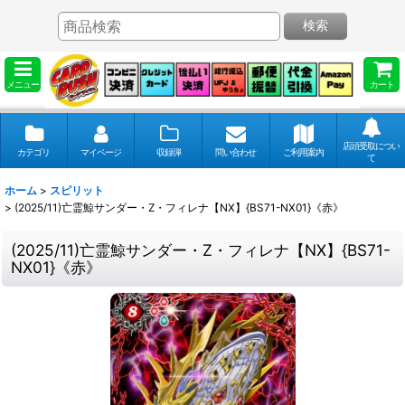
検索
メニュー
カート
店頭受取につい
カテゴリ
マイページ
収録弾
問い合わせ
ご利用案内
て
ホーム
>
スピリット
>
(2025/11)亡霊鯨サンダー・Z・フィレナ【NX】{BS71-NX01}《赤》
(2025/11)亡霊鯨サンダー・Z・フィレナ【NX】{BS71-
NX01}《赤》