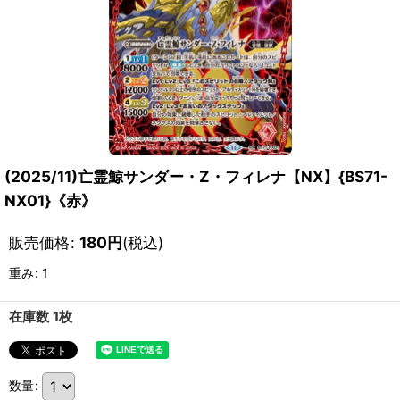
(2025/11)亡霊鯨サンダー・Z・フィレナ【NX】{BS71-
NX01}《赤》
販売価格
:
180
円
(税込)
重み
:
1
在庫数 1枚
数量
: