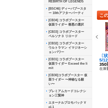
REBIRTH OF LEGENDS
[BSC46] ディーバブースタ
ー 10thアフターパーティ
こ
[CB34] コラボブースター
仮面ライダー 善悪の選択
[CB33] コラボブースター
ペルソナ３ リロード
[CB32] コラボブースター
ウルトラマン イマジネーシ
ョンパワー
〔状
[CB31] コラボブースター
5/
仮面ライダー Exceed the li
ダー
350
mit
グ【
在庫数
X0
[CB30]コラボブースター 仮
面ライダー 〜神秘なる願
い〜
プレミアムカードコレクシ
ョン三賢神
エターナルプロモパック V
ol.1