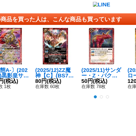
の商品を買った人は、こんな商品も買っています
態A-〕(202
(2025/12)ZZ魔
(2025/11)サンダ
(2
12)黒影皇サン
神【C】{BS72-
ー・Z・バク
ロ
・Z・キン
円
(税込)
057}《赤》
80円
(税込)
【C】{BS71-00
50円
(税込)
【C
12
X】{BS72-
6}《赤》
1
 1枚
在庫数 60枚
在庫数 78枚
在庫
1}《赤》