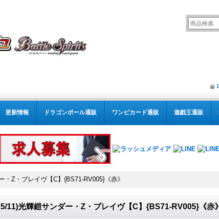
更新情報
ドラゴンボール通販
ワンピカード通販
遊戯王通販
ダー・Z・ブレイヴ【C】{BS71-RV005}《赤》
025/11)光輝鎧サンダー・Z・ブレイヴ【C】{BS71-RV005}《赤