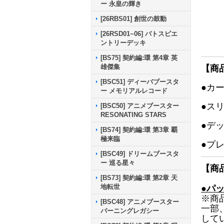
ー 永皇の輝き
[26RBS01] 創世の鼓動
[26RSD01~06] バトスピエ
ントリーデッキ
[BS75] 契約編:環 第4章 英
雄傑集
【商
[BSC51] ディーバブースタ
●カ
ー メモリアルレコード
●ス
[BSC50] アニメブースター
RESONATING STARS
●デ
[BS74] 契約編:環 第3章 覇
極来臨
●プ
[BSC49] ドリームブースタ
ー 巡る星々
【商
[BS73] 契約編:環 第2章 天
地転世
●パ
※商
[BSC48] アニメブースター
一部
バーニングレガシー
して