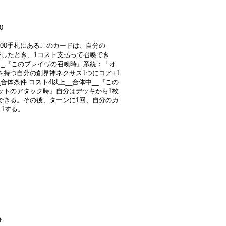
0
4000手札にあるこのカードは、自分の
がしたとき、1コスト支払って召喚でき
v1_『このブレイヴの召喚時』系統：「オ
を持つ自分の創界神ネクサス1つにコア+1
合体条件:コスト4以上__合体中__『この
ットのアタック時』自分はデッキから1枚
できる。その後、ターンに1回、自分のカ
+1する。
》