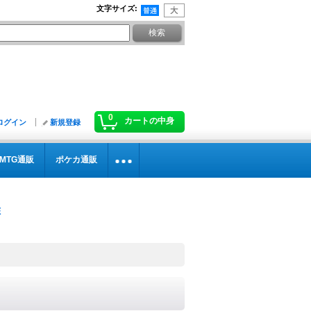
文字サイズ
:
0
カートの中身
ログイン
新規登録
MTG通販
ポケカ通販
》