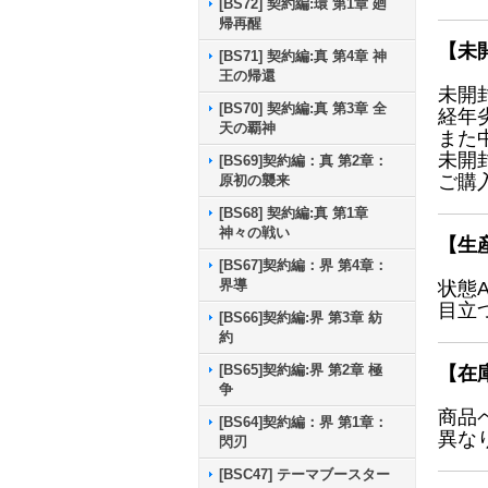
[BS72] 契約編:環 第1章 廻
帰再醒
【未
[BS71] 契約編:真 第4章 神
王の帰還
未開
[BS70] 契約編:真 第3章 全
経年
天の覇神
また
未開
[BS69]契約編：真 第2章：
ご購
原初の襲来
[BS68] 契約編:真 第1章
神々の戦い
【生
[BS67]契約編：界 第4章：
界導
状態
目立
[BS66]契約編:界 第3章 紡
約
[BS65]契約編:界 第2章 極
【在
争
商品
[BS64]契約編：界 第1章：
異な
閃刃
[BSC47] テーマブースター