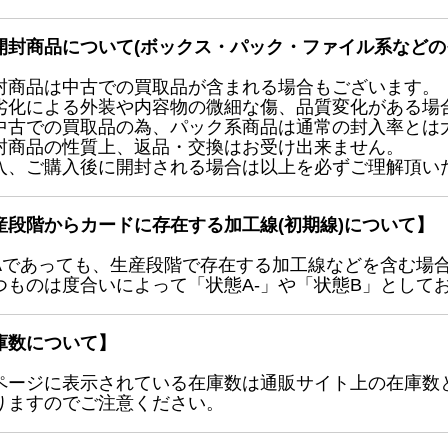
開封商品について(ボックス・パック・ファイル系などの
封商品は中古での買取品が含まれる場合もございます。
劣化による外装や内容物の微細な傷、品質変化がある場
中古での買取品の為、パック系商品は通常の封入率とは
封商品の性質上、返品・交換はお受け出来ません。
入、ご購入後に開封される場合は以上を必ずご理解頂い
産段階からカードに存在する加工線(初期線)について】
Aであっても、生産段階で存在する加工線などを含む場
つものは度合いによって「状態A-」や「状態B」として
庫数について】
ページに表示されている在庫数は通販サイト上の在庫数
りますのでご注意ください。