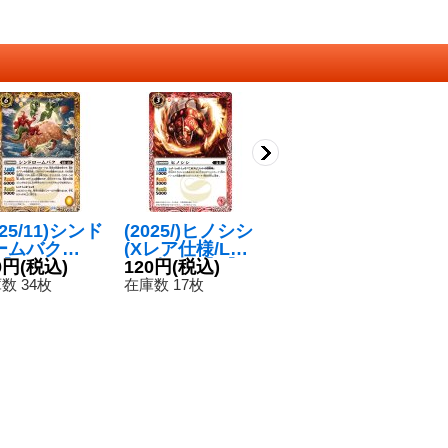
025/11)シンド
(2025/)ヒノシシ
(2024/11)封印大
(
ームバク
(Xレア仕様/LM2
地：火山【C】
ク
】{BS71-05
0円
(税込)
025収録)【C】
120円
(税込)
{BS69-068}
120円
(税込)
【
8
}《黄》
{BS14-005}
《赤》
0
数 34枚
在庫数 17枚
在庫数 4枚
在
《赤》