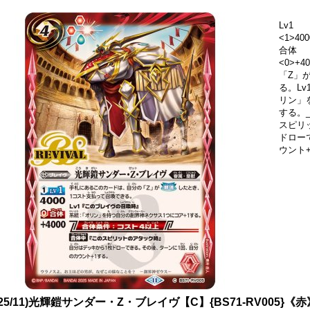
Lv1
<1>400
合体
<0>+
「Z」
る。L
リン」
する。_
スピリ
ドロー
ウント
025/11)光輝鎧サンダー・Z・ブレイヴ【C】{BS71-RV005}《赤