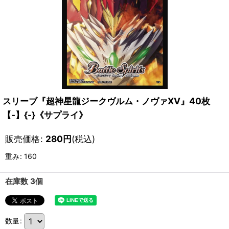
スリーブ『超神星龍ジークヴルム・ノヴァXV』40枚
【-】{-}《サプライ》
販売価格
:
280
円
(税込)
重み
:
160
在庫数 3個
数量
: