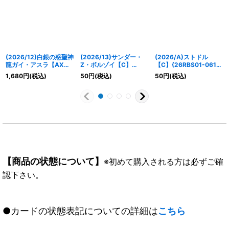
(2026/12)白銀の惑聖神
(2026/13)サンダー・
(2026/A)ストドル
龍ガイ・アスラ【AX】
Z・ボルゾイ【C】
【C】{26RBS01-061}
{BS75-AX01}《白》
{BS76-004}《赤》
《黄》
1,680
円
(税込)
50
円
(税込)
50
円
(税込)
【商品の状態について】
※初めて購入される方は必ずご確
認下さい。
●カードの状態表記についての詳細は
こちら