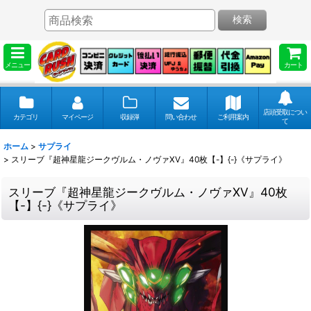
検索
メニュー
カート
店頭受取につい
カテゴリ
マイページ
収録弾
問い合わせ
ご利用案内
て
ホーム
>
サプライ
>
スリーブ『超神星龍ジークヴルム・ノヴァXV』40枚【-】{-}《サプライ》
スリーブ『超神星龍ジークヴルム・ノヴァXV』40枚
【-】{-}《サプライ》