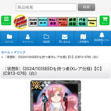
検索
メニュー
カート
店頭受取につい
カテゴリ
マイページ
収録弾
問い合わせ
ご利用案内
て
ホーム
>
マジック
>
〔状態B〕(2024/10)SEEDを持つ者(Xレア仕様)【C】{CB13-076}《白》
〔状態B〕(2024/10)SEEDを持つ者(Xレア仕様)【C】
{CB13-076}《白》