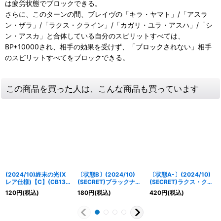
は疲労状態でブロックできる。
さらに、このターンの間、ブレイヴの「キラ・ヤマト」/「アスラ
ン・ザラ」/「ラクス・クライン」/「カガリ・ユラ・アスハ」/「シ
ン・アスカ」と合体している自分のスピリットすべては、
BP+10000され、相手の効果を受けず、「ブロックされない」相手
のスピリットすべてをブロックできる。
この商品を買った人は、こんな商品も買っています
(2024/10)終末の光(X
〔状態B〕(2024/10)
〔状態A-〕(2024/10)
レア仕様)【C】{CB13-
(SECRET)ブラックナイ
(SECRET)ラクス・クラ
077}《白》
トスコード カルラ【X-
イン[C.E.75]【M-
120
円
(税込)
180
円
(税込)
420
円
(税込)
SEC】{CBX01-X01}
SEC】{CBX01-012}
《白》
《白》