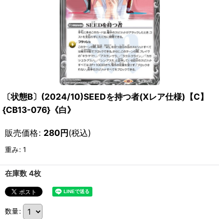
〔状態B〕(2024/10)SEEDを持つ者(Xレア仕様)【C】
{CB13-076}《白》
販売価格
:
280
円
(税込)
重み
:
1
在庫数 4枚
数量
: