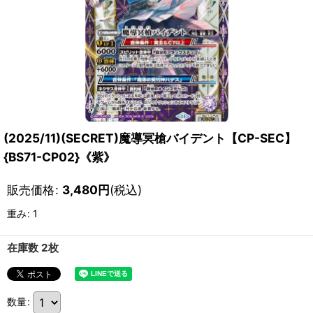
(2025/11)(SECRET)魔導冥槍バイデント【CP-SEC】
{BS71-CP02}《紫》
販売価格
:
3,480
円
(税込)
重み
:
1
在庫数 2枚
数量
: