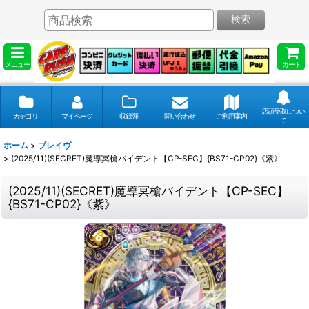
検索
メニュー
カート
店頭受取につい
カテゴリ
マイページ
収録弾
問い合わせ
ご利用案内
て
ホーム
>
ブレイヴ
>
(2025/11)(SECRET)魔導冥槍バイデント【CP-SEC】{BS71-CP02}《紫》
(2025/11)(SECRET)魔導冥槍バイデント【CP-SEC】
{BS71-CP02}《紫》