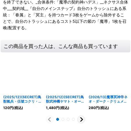
を終了できない。_合体条件:「魔導の契約神ハデス」__ネクサス合体
中___契約域__『自分のメインステップ』自分のトラッシュにある系
統：「眷属」と「冥主」を持つカード3枚をゲームから除外するこ
とで、自分のトラッシュにあるコスト5以下の紫の「魔導」1枚を召
喚/配置する。
この商品を買った人は、こんな商品も買っています
(2025/12)(SECRET)鳥
(2025/12)(SECRET)鳥
(2026/13)魔導冥神帝ネ
獣氣兵・伍號コクリ・ゴ
獣武神機ヤマト・オーグ
オ・ダーク・クリュメノ
レム【M-SEC】{BS73-
ナー-武神形態-/鳥獣武
ス【CP】{BS76-CP02}
120
円
(税込)
1,480
円
(税込)
280
円
(税込)
057}《青》
神機ヤマト・オーグナ
《紫》
ー-砲撃形態-【転醒X-
SEC】{BS73-
TX03a/BS73-TX03b}
《白》