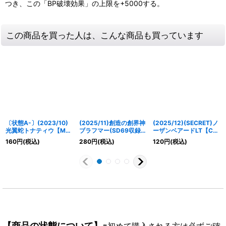
つき、この「BP破壊効果」の上限を+5000する。
この商品を買った人は、こんな商品も買っています
〔状態A-〕(2023/10)
(2025/11)創造の創界神
(2025/12)(SECRET)ノ
光翼蛇トナティウ【M】
ブラフマー(SD69収録)
ーザンベアードLT【C-
{BS66-020}《紫》
【X】{BS48-X08}
SEC】{BSC50-012}
160
円
(税込)
280
円
(税込)
120
円
(税込)
《赤》
《白》
【商品の状態について】
※初めて購入される方は必ずご確