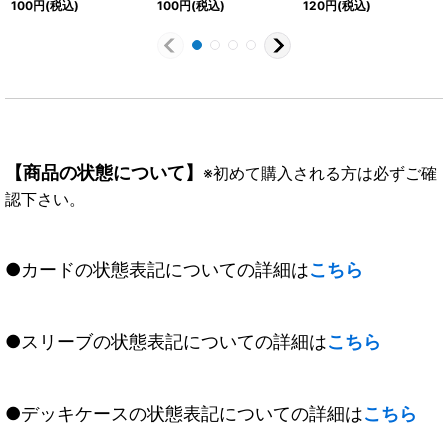
100
円
(税込)
100
円
(税込)
120
円
(税込)
ザー【X-SEC】{BS55-
ティス【X-SEC】
X05}《青》
X04}《緑》
{BS60-X03}《緑》
【商品の状態について】
※初めて購入される方は必ずご確
認下さい。
●カードの状態表記についての詳細は
こちら
●スリーブの状態表記についての詳細は
こちら
●デッキケースの状態表記についての詳細は
こちら