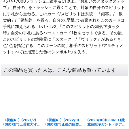
<5+>+7000フラッシュ__銀零＆C1以上_『お互いのアタックステッ
プ』_自分の__をトラッシュに置くことで、対象の自分のスピリット
に手札から重ねる。このカード/スピリットは系統：「銀零」/「銀
契約」/「鋼契約」を得る。自分の_早撃_で破棄されたこのカードは
手札に加えられる。Lv1・Lv2_『このスピリットの煌臨/アタック
時』自分の手札にあるバーストカード1枚をセットできる。その後、
このスピリットの煌臨元に「スターク」/「ヴリック」があるとき、
色1色を指定する。このターンの間、相手のスピリット/アルティメ
ットすべては指定した色のシンボル1つを失う。
この商品を買った人は、こんな商品も買っています
〔状態A-〕(2021/7)
〔状態A-〕(2022/9)
(2023/10)(SECRET)殲
(SECRET)五英雄大守護
(SECRET)正義の巨蟹武
滅巨獣ギガント・ボアー
樹グレート・ボタニカイ
神キャンサード・ジャス
ド【X-SEC】{BS64-