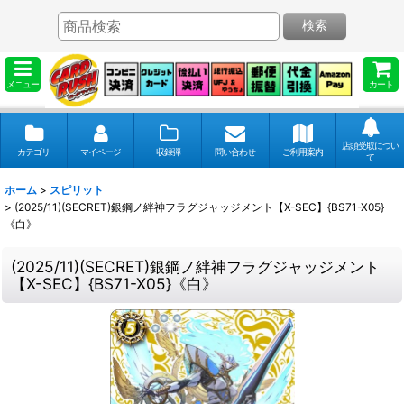
検索
メニュー
カート
店頭受取につい
カテゴリ
マイページ
収録弾
問い合わせ
ご利用案内
て
ホーム
>
スピリット
>
(2025/11)(SECRET)銀鋼ノ絆神フラグジャッジメント【X-SEC】{BS71-X05}
《白》
(2025/11)(SECRET)銀鋼ノ絆神フラグジャッジメント
【X-SEC】{BS71-X05}《白》