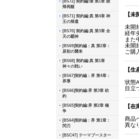
[BS72] 契約編:環 第1章 廻
帰再醒
【未
[BS71] 契約編:真 第4章 神
王の帰還
未開
[BS70] 契約編:真 第3章 全
経年
天の覇神
また
未開
[BS69]契約編：真 第2章：
ご購
原初の襲来
[BS68] 契約編:真 第1章
神々の戦い
【生
[BS67]契約編：界 第4章：
界導
状態
目立
[BS66]契約編:界 第3章 紡
約
[BS65]契約編:界 第2章 極
【在
争
商品
[BS64]契約編：界 第1章：
異な
閃刃
[BSC47] テーマブースター