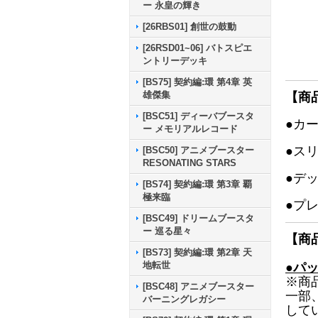
ー 永皇の輝き
[26RBS01] 創世の鼓動
[26RSD01~06] バトスピエ
ントリーデッキ
[BS75] 契約編:環 第4章 英
雄傑集
【商
[BSC51] ディーバブースタ
●カ
ー メモリアルレコード
●ス
[BSC50] アニメブースター
RESONATING STARS
●デ
[BS74] 契約編:環 第3章 覇
極来臨
●プ
[BSC49] ドリームブースタ
ー 巡る星々
【商
[BS73] 契約編:環 第2章 天
地転世
●パ
※商
[BSC48] アニメブースター
一部
バーニングレガシー
して