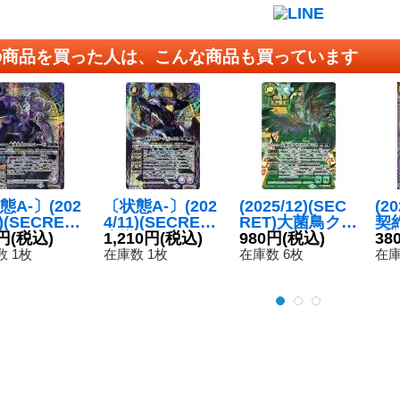
の商品を買った人は、こんな商品も買っています
態A-〕(202
〔状態A-〕(202
(2025/12)(SEC
(2
1)(SECRET)
4/11)(SECRET)
RET)大菌鳥クサ
契
皇女フェン
円
(税込)
魔導冥皇帝ダー
1,210円
(税込)
リフィオシス
980円
(税込)
【契
38
ゼ【M-SE
ク・クリュメノ
【X-SEC】{BS
8-
 1枚
在庫数 1枚
在庫数 6枚
在庫
BS68-018}
ス【X-SEC】{B
74-X05}《緑》
》
S68-X03}《紫》