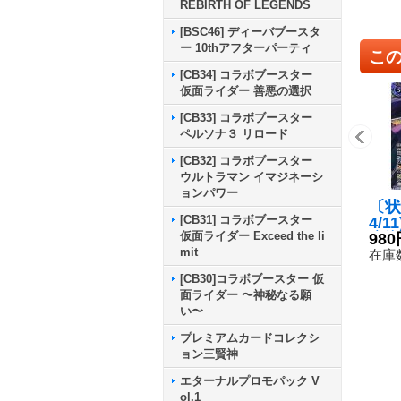
REBIRTH OF LEGENDS
[BSC46] ディーバブースタ
ー 10thアフターパーティ
こ
[CB34] コラボブースター
仮面ライダー 善悪の選択
[CB33] コラボブースター
ペルソナ３ リロード
[CB32] コラボブースター
ウルトラマン イマジネーシ
ョンパワー
〔状
[CB31] コラボブースター
4/1
仮面ライダー Exceed the li
魔導
980
mit
レー
在庫数
C】{
[CB30]コラボブースター 仮
《紫
面ライダー 〜神秘なる願
い〜
プレミアムカードコレクシ
ョン三賢神
エターナルプロモパック V
ol.1