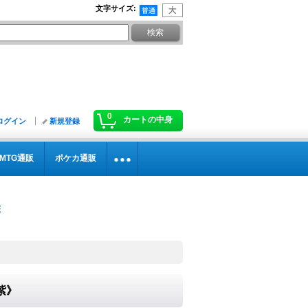
文字サイズ
:
0
カートの中身
ログイン
新規登録
MTG通販
ポケカ通販
《紫》