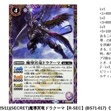
Lv1
<1>400
Lv2
<3>800
Lv3
<5>1
あるこ
導」の
を消滅
きる。L
時』相
ア2個
とき、
2・L
ピリッ
ルティ
025/11)(SECRET)魔導冥竜ドラクーマ【R-SEC】{BS71-017}