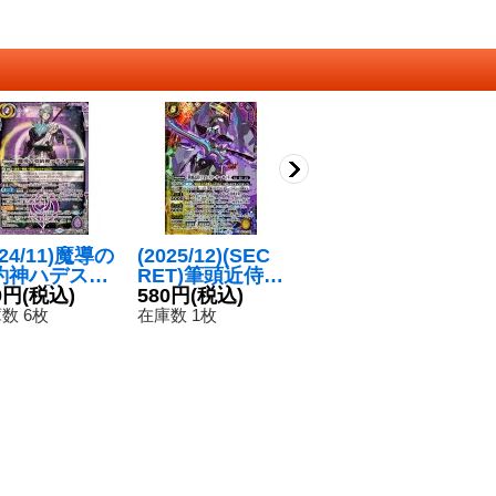
024/11)魔導の
(2025/12)(SEC
(2026/12)(SEC
(2
約神ハデス
RET)筆頭近侍フ
RET)雷神龍皇ヴ
R
約X】{BS6
0円
(税込)
ォレスト・オー
580円
(税込)
ァジュラヴルム
1,980円
(税込)
幽
CX01}《紫》
キッド【X-SE
【X-SEC】{BS
収
4
数 6枚
在庫数 1枚
在庫数 3枚
C】{BS73-X05}
75-X10}《黄》
ラ
在
《多》
C
《