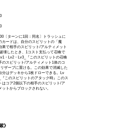
0
0
0000〔ターンに1回：同名〕トラッシュに
のカードは、自分のスピリットの「魔
効果で相手のスピリット/アルティメット
/破壊したとき、1コスト支払って召喚で
v1・Lv2・Lv3_『このスピリットの召喚
手のスピリット/アルティメット1体のコ
をリザーブに置ける。この効果で消滅した
自分はデッキから1枚ドローできる。Lv
v3_『このスピリットのアタック時』このス
トはコア2個以下の相手のスピリット/ア
メットからブロックされない。
《紫》