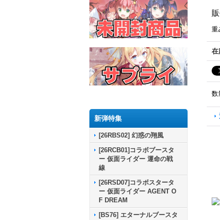
販
重
在
数
新弾特集
[26RBS02] 幻惑の翔風
[26RCB01]コラボブースタ
ー 仮面ライダー 運命の戦
線
[26RSD07]コラボスタータ
ー 仮面ライダー AGENT O
F DREAM
[BS76] エターナルブースタ