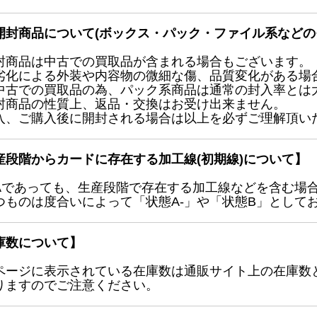
開封商品について(ボックス・パック・ファイル系などの
封商品は中古での買取品が含まれる場合もございます。
劣化による外装や内容物の微細な傷、品質変化がある場
中古での買取品の為、パック系商品は通常の封入率とは
封商品の性質上、返品・交換はお受け出来ません。
入、ご購入後に開封される場合は以上を必ずご理解頂い
産段階からカードに存在する加工線(初期線)について】
Aであっても、生産段階で存在する加工線などを含む場
つものは度合いによって「状態A-」や「状態B」として
庫数について】
ページに表示されている在庫数は通販サイト上の在庫数
りますのでご注意ください。