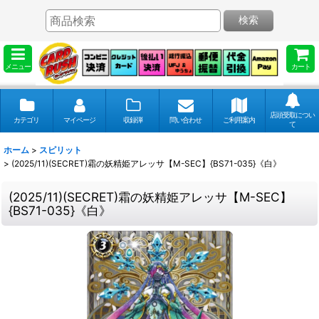
検索
メニュー
カート
店頭受取につい
カテゴリ
マイページ
収録弾
問い合わせ
ご利用案内
て
ホーム
>
スピリット
>
(2025/11)(SECRET)霜の妖精姫アレッサ【M-SEC】{BS71-035}《白》
(2025/11)(SECRET)霜の妖精姫アレッサ【M-SEC】
{BS71-035}《白》