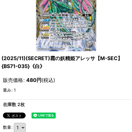
(2025/11)(SECRET)霜の妖精姫アレッサ【M-SEC】
{BS71-035}《白》
販売価格
:
480
円
(税込)
重み
:
1
在庫数 2枚
数量
: