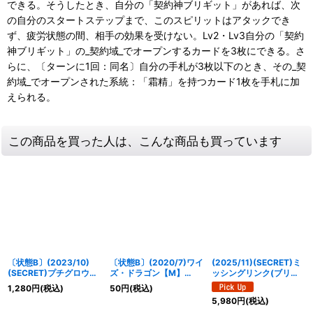
できる。そうしたとき、自分の「契約神ブリギット」があれば、次
の自分のスタートステップまで、このスピリットはアタックでき
ず、疲労状態の間、相手の効果を受けない。Lv2・Lv3自分の「契約
神ブリギット」の_契約域_でオープンするカードを3枚にできる。さ
らに、〔ターンに1回：同名〕自分の手札が3枚以下のとき、その_契
約域_でオープンされた系統：「霜精」を持つカード1枚を手札に加
えられる。
この商品を買った人は、こんな商品も買っています
〔状態B〕(2023/10)
〔状態B〕(2020/7)ワイ
(2025/11)(SECRET)ミ
(SECRET)プチグロウ
ズ・ドラゴン【M】
ッシングリンク(ブリギ
【契約X-SEC】{BS66-
{BS52-008}《赤》
ットイラスト)【R-
1,280
円
(税込)
50
円
(税込)
CX01}《赤》
SEC】{BS70-085}
5,980
円
(税込)
《白》