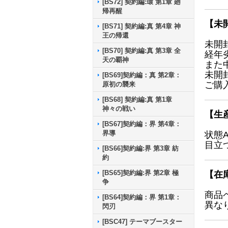
[BS72] 契約編:環 第1章 廻
帰再醒
【未
[BS71] 契約編:真 第4章 神
王の帰還
未開
[BS70] 契約編:真 第3章 全
経年
天の覇神
また
未開
[BS69]契約編：真 第2章：
ご購
原初の襲来
[BS68] 契約編:真 第1章
神々の戦い
【生
[BS67]契約編：界 第4章：
界導
状態
目立
[BS66]契約編:界 第3章 紡
約
[BS65]契約編:界 第2章 極
【在
争
商品
[BS64]契約編：界 第1章：
異な
閃刃
[BSC47] テーマブースター