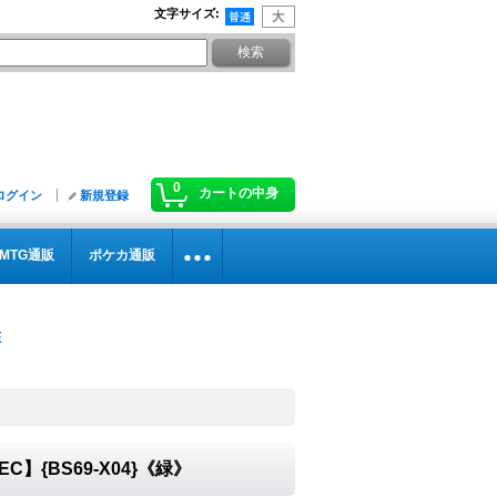
文字サイズ
:
0
カートの中身
ログイン
新規登録
MTG通販
ポケカ通販
C】{BS69-X04}《緑》