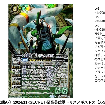
Lv1
<1>700
Lv2
<3>140
Lv3
<6>2
7以上
に置く
ら召喚す
スピリ
ルティ
揮後、
のスピ
相手は
のカード
ピリッ
をデッ
このス
態A-〕(2024/11)(SECRET)至高英雄獣トリスメギストス【X-S