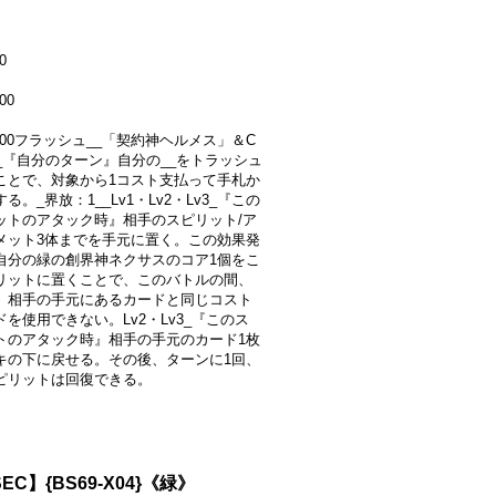
0
00
1000フラッシュ__「契約神ヘルメス」＆C
__『自分のターン』自分の__をトラッシュ
ことで、対象から1コスト支払って手札か
る。_界放：1__Lv1・Lv2・Lv3_『この
ットのアタック時』相手のスピリット/ア
メット3体までを手元に置く。この効果発
自分の緑の創界神ネクサスのコア1個をこ
リットに置くことで、このバトルの間、
、相手の手元にあるカードと同じコスト
を使用できない。Lv2・Lv3_『このス
トのアタック時』相手の手元のカード1枚
キの下に戻せる。その後、ターンに1回、
ピリットは回復できる。
EC】{BS69-X04}《緑》