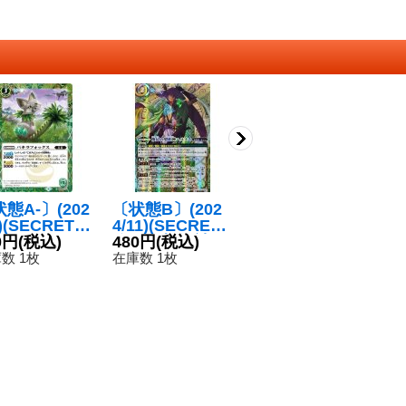
態A-〕(202
〔状態B〕(202
(2024/11)(SEC
(2
5)(SECRET)
4/11)(SECRET)
RET)俊足の契約
R
キラフォック
0円
(税込)
俊足の契約神ヘ
480円
(税込)
神ヘルメス【契
680円
(税込)
ン
1
Xレア仕様/L
ルメス【契約X-
約X-SEC】{BS
【
数 1枚
在庫数 1枚
在庫数 6枚
在
024収録)【C
SEC】{BS69-C
69-CX02}《緑》
7
EC】{BS44-0
X02}《緑》
}《緑》