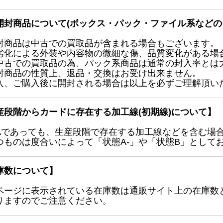
開封商品について(ボックス・パック・ファイル系などの
封商品は中古での買取品が含まれる場合もございます。
劣化による外装や内容物の微細な傷、品質変化がある場
中古での買取品の為、パック系商品は通常の封入率とは
封商品の性質上、返品・交換はお受け出来ません。
入、ご購入後に開封される場合は以上を必ずご理解頂い
産段階からカードに存在する加工線(初期線)について】
Aであっても、生産段階で存在する加工線などを含む場
つものは度合いによって「状態A-」や「状態B」として
庫数について】
ページに表示されている在庫数は通販サイト上の在庫数
りますのでご注意ください。