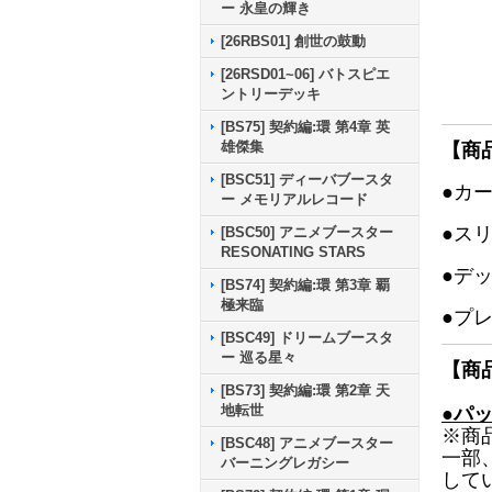
ー 永皇の輝き
[26RBS01] 創世の鼓動
[26RSD01~06] バトスピエ
ントリーデッキ
[BS75] 契約編:環 第4章 英
雄傑集
【商
[BSC51] ディーバブースタ
●カ
ー メモリアルレコード
●ス
[BSC50] アニメブースター
RESONATING STARS
●デ
[BS74] 契約編:環 第3章 覇
極来臨
●プ
[BSC49] ドリームブースタ
ー 巡る星々
【商
[BS73] 契約編:環 第2章 天
地転世
●パ
※商
[BSC48] アニメブースター
一部
バーニングレガシー
して