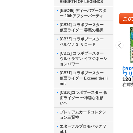
REBIRTH OF LEGENDS
[BSC46] ディーバブースタ
ー 10thアフターパーティ
こ
[CB34] コラボブースター
仮面ライダー 善悪の選択
[CB33] コラボブースター
ペルソナ３ リロード
[CB32] コラボブースター
ウルトラマン イマジネーシ
ョンパワー
(20
[CB31] コラボブースター
ウリ
仮面ライダー Exceed the li
【R】
120
mit
5}
在庫数
[CB30]コラボブースター 仮
面ライダー 〜神秘なる願
い〜
プレミアムカードコレクシ
ョン三賢神
エターナルプロモパック V
ol.1