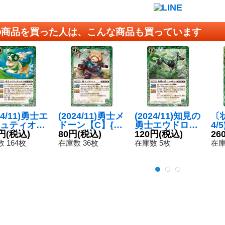
の商品を買った人は、こんな商品も買っています
24/11)勇士エ
(2024/11)勇士メ
(2024/11)知見の
〔状
ュティオス
ドーン【C】{B
勇士エウドロス
4/
{BS69-02
円
(税込)
S69-023}《緑》
80円
(税込)
【C】{BS69-02
120円
(税込)
パ
26
《緑》
8}《緑》
ス(
 164枚
在庫数 36枚
在庫数 5枚
在庫
M2
-S
29