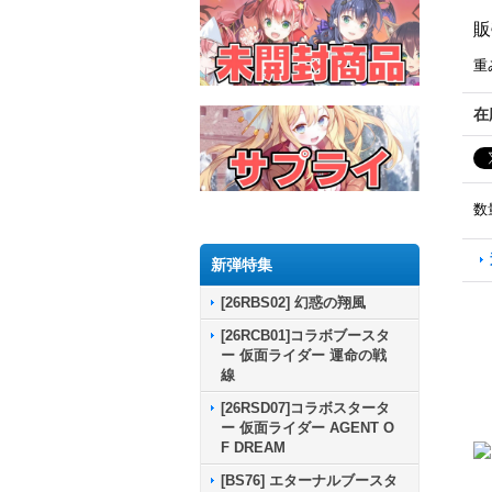
販
重
在
数
新弾特集
[26RBS02] 幻惑の翔風
[26RCB01]コラボブースタ
ー 仮面ライダー 運命の戦
線
[26RSD07]コラボスタータ
ー 仮面ライダー AGENT O
F DREAM
[BS76] エターナルブースタ